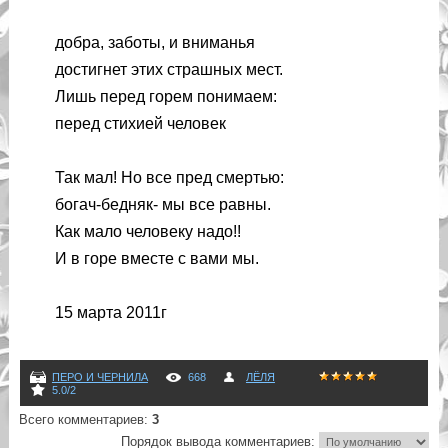
добра, заботы, и вниманья
достигнет этих страшных мест.
Лишь перед горем понимаем:
перед стихией человек
Так мал!
Но все пред смертью:
богач-бедняк- мы все равны.
Как мало человеку надо!!
И в горе вместе с вами мы.
15 марта 2011г
ПЕРО И ЧЕРНИЛА
668
ЛЁЛЯ
5.0
/
2
Всего комментариев
:
3
Порядок вывода комментариев: