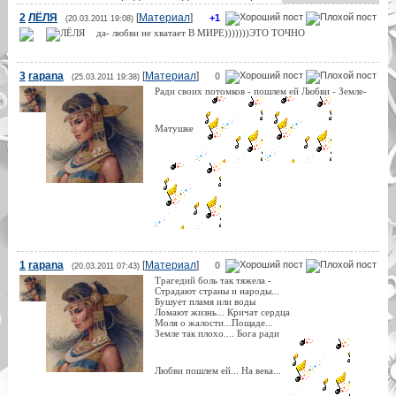
2
ЛЁЛЯ
[
Материал
]
+1
(20.03.2011 19:08)
да- любви не хватает В МИРЕ)))))))ЭТО ТОЧНО
3
rapana
[
Материал
]
0
(25.03.2011 19:38)
Ради своих потомков - пошлем ей Любви - Земле-
Матушке
1
rapana
[
Материал
]
0
(20.03.2011 07:43)
Трагедий боль так тяжела -
Страдают страны и народы...
Бушует пламя или воды
Ломают жизнь... Кричат сердца
Моля о жалости...Пощаде...
Земле так плохо.... Бога ради
Любви пошлем ей... На века...