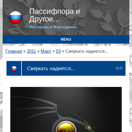
Пассифлора и
Другое...
Эзотерика и Мироздание
MENU
Главная
»
2011
»
Март
»
03
» Сверкать надеется...
Сверкать надеется...
22:27