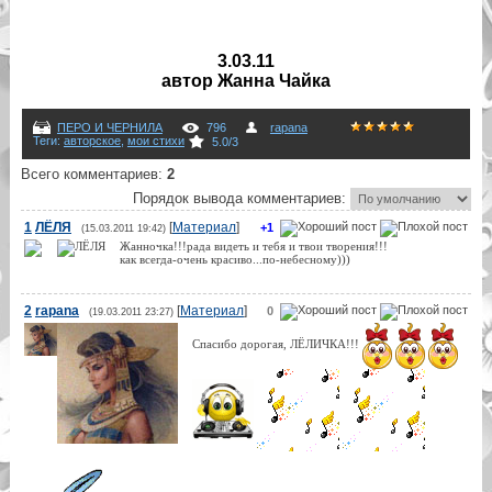
3.03.11
автор Жанна Чайка
ПЕРО И ЧЕРНИЛА
796
rapana
Теги
:
авторское
,
мои стихи
5.0
/
3
Всего комментариев
:
2
Порядок вывода комментариев:
1
ЛЁЛЯ
[
Материал
]
+1
(15.03.2011 19:42)
Жанночка!!!рада видеть и тебя и твои творения!!!
как всегда-очень красиво...по-небесному)))
2
rapana
[
Материал
]
0
(19.03.2011 23:27)
Спасибо дорогая, ЛЁЛИЧКА!!!