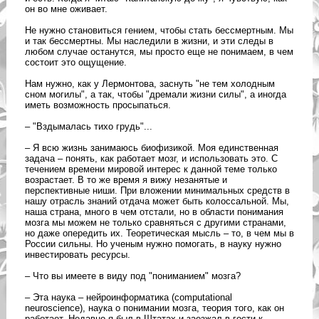
он во мне оживает.
Не нужно становиться гением, чтобы стать бессмертным. Мы
и так бессмертны. Мы наследили в жизни, и эти следы в
любом случае останутся, мы просто еще не понимаем, в чем
состоит это ощущение.
Нам нужно, как у Лермонтова, заснуть "не тем холодным
сном могилы", а так, чтобы "дремали жизни силы", а иногда
иметь возможность просыпаться.
– "Вздымалась тихо грудь"...
– Я всю жизнь занимаюсь биофизикой. Моя единственная
задача – понять, как работает мозг, и использовать это. С
течением времени мировой интерес к данной теме только
возрастает. В то же время я вижу незанятые и
перспективные ниши. При вложении минимальных средств в
нашу отрасль знаний отдача может быть колоссальной. Мы,
наша страна, много в чем отстали, но в области понимания
мозга мы можем не только сравняться с другими странами,
но даже опередить их. Теоретическая мысль – то, в чем мы в
России сильны. Но ученым нужно помогать, в науку нужно
инвестировать ресурсы.
– Что вы имеете в виду под "пониманием" мозга?
– Эта наука – нейроинформатика (computational
neuroscience), наука о понимании мозга, теория того, как он
работает. Недавно я был в Штатах и заезжал в гости к