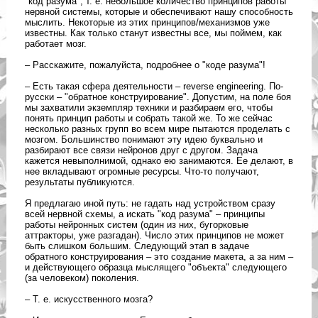
"код разума", т. е. небольшое количество принципов работы
нервной системы, которые и обеспечивают нашу способность
мыслить. Некоторые из этих принципов/механизмов уже
известны. Как только станут известны все, мы поймем, как
работает мозг.
– Расскажите, пожалуйста, подробнее о "коде разума"!
– Есть такая сфера деятельности – reverse engineering. По-
русски – "обратное конструирование". Допустим, на поле боя
мы захватили экземпляр техники и разбираем его, чтобы
понять принцип работы и собрать такой же. То же сейчас
несколько разных групп во всем мире пытаются проделать с
мозгом. Большинство понимают эту идею буквально и
разбирают все связи нейронов друг с другом. Задача
кажется невыполнимой, однако ею занимаются. Ее делают, в
нее вкладывают огромные ресурсы. Что-то получают,
результаты публикуются.
Я предлагаю иной путь: не гадать над устройством сразу
всей нервной схемы, а искать "код разума" – принципы
работы нейронных систем (один из них, бугорковые
аттракторы, уже разгадан). Число этих принципов не может
быть слишком большим. Следующий этап в задаче
обратного конструирования – это создание макета, а за ним –
и действующего образца мыслящего "объекта" следующего
(за человеком) поколения.
– Т. е. искусственного мозга?