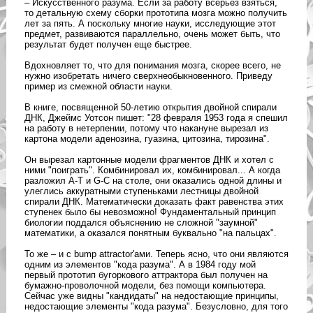
– Искусственного разума. Если за работу всерьез взяться,
то детальную схему сборки прототипа мозга можно получить
лет за пять. А поскольку многие науки, исследующие этот
предмет, развиваются параллельно, очень может быть, что
результат будет получен еще быстрее.
Вдохновляет то, что для понимания мозга, скорее всего, не
нужно изобретать ничего сверхнеобыкновенного. Приведу
пример из смежной области науки.
В книге, посвященной 50-летию открытия двойной спирали
ДНК, Джеймс Уотсон пишет: "28 февраля 1953 года я спешил
на работу в нетерпении, потому что накануне вырезал из
картона модели аденозина, гуазина, цитозина, тирозина".
Он вырезал картонные модели фрагментов ДНК и хотел с
ними "поиграть". Комбинировал их, комбинировал... А когда
разложил А-Т и G-C на столе, они оказались одной длины и
улеглись аккуратными ступеньками лестницы двойной
спирали ДНК. Математически доказать факт равенства этих
ступенек было бы невозможно! Фундаментальный принцип
биологии поддался объяснению не сложной "заумной"
математики, а оказался понятным буквально "на пальцах".
То же – и с bump attractor'ами. Теперь ясно, что они являются
одним из элементов "кода разума". А в 1984 году мой
первый прототип бугоркового аттрактора был получен на
бумажно-проволочной модели, без помощи компьютера.
Сейчас уже видны "кандидаты" на недостающие принципы,
недостающие элементы "кода разума". Безусловно, для того