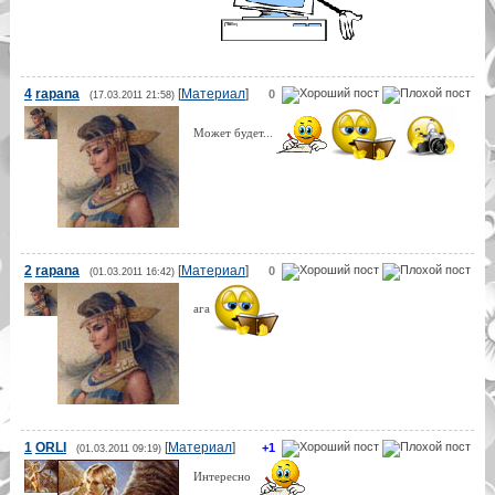
4
rapana
[
Материал
]
0
(17.03.2011 21:58)
Может будет...
2
rapana
[
Материал
]
0
(01.03.2011 16:42)
ага
1
ORLI
[
Материал
]
+1
(01.03.2011 09:19)
Интересно