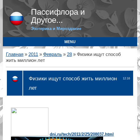
Пассифлора и
Другое...
Эзотерика и Мироздание
MENU
Главная
»
2011
»
Февраль
»
28
» Физики ищут способ
жить миллион лет
Физики ищут способ жить миллион
12:16
лет
dni.ru/tech/2011/2/25/208037.html