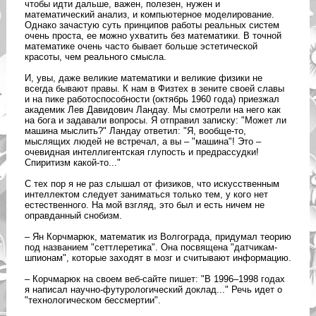
чтобы идти дальше, важен, полезен, нужен и
математический анализ, и компьютерное моделирование.
Однако зачастую суть принципов работы реальных систем
очень проста, ее можно ухватить без математики. В точной
математике очень часто бывает больше эстетической
красоты, чем реального смысла.
И, увы, даже великие математики и великие физики не
всегда бывают правы. К нам в Физтех в зените своей славы
и на пике работоспособности (октябрь 1960 года) приезжал
академик Лев Давидович Ландау. Мы смотрели на него как
на бога и задавали вопросы. Я отправил записку: "Может ли
машина мыслить?" Ландау ответил: "Я, вообще-то,
мыслящих людей не встречал, а вы – "машина"! Это –
очевидная интеллигентская глупость и предрассудки!
Спиритизм какой-то..."
С тех пор я не раз слышал от физиков, что искусственным
интеллектом следует заниматься только тем, у кого нет
естественного. На мой взгляд, это был и есть ничем не
оправданный снобизм.
– Ян Корчмарюк, математик из Волгограда, придумал теорию
под названием "сеттлеретика". Она посвящена "датчикам-
шпионам", которые заходят в мозг и считывают информацию.
– Корчмарюк на своем веб-сайте пишет: "В 1996–1998 годах
я написал научно-футурологический доклад..." Речь идет о
"технологическом бессмертии".