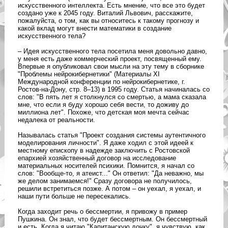
искусственного интеллекта. Есть мнение, что все это будет
создано уже к 2045 году. Виталий Львович, расскажите,
пожалуйста, о том, как вы относитесь к такому прогнозу и
какой вклад могут внести математики в создание
искусственного тела?
– Идея искусственного тела посетила меня довольно давно,
у меня есть даже коммерческий проект, посвященный ему.
Впервые я опубликовал свои мысли на эту тему в сборнике
"Проблемы нейрокибернетики" (Материалы XI
Международной конференции по нейрокибернетике, г.
Ростов-на-Дону, стр. 8–13) в 1995 году. Статья начиналась со
слов: "В пять лет я столкнулся со смертью, а мама сказала
мне, что если я буду хорошо себя вести, то доживу до
миллиона лет". Похоже, что детская моя мечта сейчас
недалека от реальности.
Называлась статья "Проект создания системы аутентичного
моделирования личности". Я даже ходил с этой идеей к
местному епископу в надежде заключить с Ростовской
епархией хозяйственный договор на исследование
материальных носителей психики. Помнится, я начал со
слов: "Вообще-то, я атеист..." Он ответил: "Да неважно, мы
же делом занимаемся!" Сразу договора не получилось,
решили встретиться позже. А потом – он уехал, я уехал, и
наши пути больше не пересекались.
Когда заходит речь о бессмертии, я привожу в пример
Пушкина. Он знал, что будет бессмертным. Он бессмертный
и есть. Когда я читаю "Капитанскую дочку", я чувствую, как