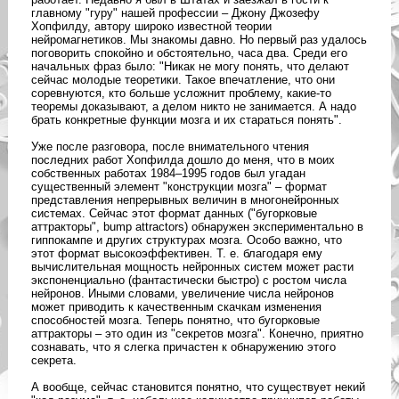
главному "гуру" нашей профессии – Джону Джозефу
Хопфилду, автору широко известной теории
нейромагнетиков. Мы знакомы давно. Но первый раз удалось
поговорить спокойно и обстоятельно, часа два. Среди его
начальных фраз было: "Никак не могу понять, что делают
сейчас молодые теоретики. Такое впечатление, что они
соревнуются, кто больше усложнит проблему, какие-то
теоремы доказывают, а делом никто не занимается. А надо
брать конкретные функции мозга и их стараться понять".
Уже после разговора, после внимательного чтения
последних работ Хопфилда дошло до меня, что в моих
собственных работах 1984–1995 годов был угадан
существенный элемент "конструкции мозга" – формат
представления непрерывных величин в многонейронных
системах. Сейчас этот формат данных ("бугорковые
аттракторы", bump attractors) обнаружен экспериментально в
гиппокампе и других структурах мозга. Особо важно, что
этот формат высокоэффективен. Т. е. благодаря ему
вычислительная мощность нейронных систем может расти
экспоненциально (фантастически быстро) с ростом числа
нейронов. Иными словами, увеличение числа нейронов
может приводить к качественным скачкам изменения
способностей мозга. Теперь понятно, что бугорковые
аттракторы – это один из "секретов мозга". Конечно, приятно
сознавать, что я слегка причастен к обнаружению этого
секрета.
А вообще, сейчас становится понятно, что существует некий