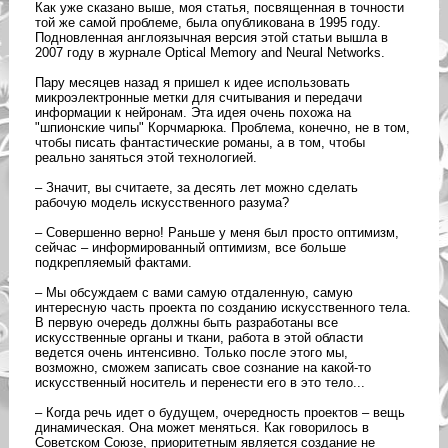
Как уже сказано выше, моя статья, посвященная в точности
той же самой проблеме, была опубликована в 1995 году.
Подновленная англоязычная версия этой статьи вышла в
2007 году в журнале Optical Memory and Neural Networks.
Пару месяцев назад я пришел к идее использовать
микроэлектронные метки для считывания и передачи
информации к нейронам. Эта идея очень похожа на
"шпионские чипы" Корчмарюка. Проблема, конечно, не в том,
чтобы писать фантастические романы, а в том, чтобы
реально заняться этой технологией.
– Значит, вы считаете, за десять лет можно сделать
рабочую модель искусственного разума?
– Совершенно верно! Раньше у меня был просто оптимизм,
сейчас – информированный оптимизм, все больше
подкрепляемый фактами.
– Мы обсуждаем с вами самую отдаленную, самую
интересную часть проекта по созданию искусственного тела.
В первую очередь должны быть разработаны все
искусственные органы и ткани, работа в этой области
ведется очень интенсивно. Только после этого мы,
возможно, сможем записать свое сознание на какой-то
искусственный носитель и перенести его в это тело...
– Когда речь идет о будущем, очередность проектов – вещь
динамическая. Она может меняться. Как говорилось в
Советском Союзе, приоритетным является создание не