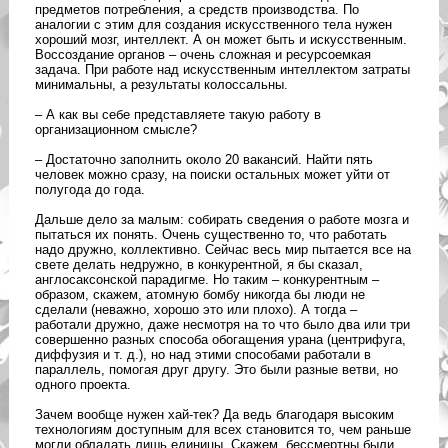
предметов потребления, а средств производства. По
аналогии с этим для создания искусственного тела нужен
хороший мозг, интеллект. А он может быть и искусственным.
Воссоздание органов – очень сложная и ресурсоемкая
задача. При работе над искусственным интеллектом затраты
минимальны, а результаты колоссальны.
– А как вы себе представляете такую работу в
организационном смысле?
– Достаточно заполнить около 20 вакансий. Найти пять
человек можно сразу, на поиски остальных может уйти от
полугода до года.
Дальше дело за малым: собирать сведения о работе мозга и
пытаться их понять. Очень существенно то, что работать
надо дружно, коллективно. Сейчас весь мир пытается все на
свете делать недружно, в конкурентной, я бы сказал,
англосаксонской парадигме. Но таким – конкурентным –
образом, скажем, атомную бомбу никогда бы люди не
сделали (неважно, хорошо это или плохо). А тогда –
работали дружно, даже несмотря на то что было два или три
совершенно разных способа обогащения урана (центрифуга,
диффузия и т. д.), но над этими способами работали в
параллель, помогая друг другу. Это были разные ветви, но
одного проекта.
Зачем вообще нужен хай-тек? Да ведь благодаря высоким
технологиям доступным для всех становится то, чем раньше
могли обладать лишь единицы. Скажем, бессмертны были