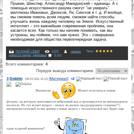
Пушкин, Шекспир, Александр Македонский – единицы. А с
помощью искусственного разума смогут "не умирать"
миллионы Ивановых, Джонсов, Ли, Сингхов и т. д. И вообще,
мы сможем помочь всем людям, сможем найти способы
улучшить жизнь каждому человеку на Земле. Искусственный
интеллект – это важнейшая современная проблема, она
касается всех. Как только мы начнем понимать, как мы
устроены, мы поймем, что нам нужно. Это – совершенно
необходимая для общества первоочередная задача.
Теги
:
ПОЗНАЙ СЕБЯ
1023
rapana
новости науки
,
здоровье
5.0
/
2
Всего комментариев
:
4
Порядок вывода комментариев:
3
Dolphin
[
Материал
]
+2
(09.03.2011 10:12)
Интересно
Может получиться этакая
флэшка
, на которую записывается нейронный код и проецируется на материальном
носителе. Но тут встает вопрос - может ли железо продуцировать сознание? С
материалистической точки зрения ученых может, с теологической нет. Будет еще
один ходячий компьютер?