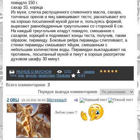
повидло 150 г.
сахар 10, корица
Из муки, слегка распущенного сливочного масла, сахара,
толченых орехов и яиц замешивают тесто, раскатывают его
на хорошо посыпанной мукой доске и, пользуясь формой,
вырезают равнобедренные треугольники со стороной 6 см.
На каждый треугольник кладут повидло, смешанное с
сахаром, корицей и поднимают концы теста, получив, таким
образом, пирамиду. Боковые ребра пирамиды слепливают, а
стенки пирамиды смазывают яйцом, смешанным с
небольшим количеством воды. Пирамидки выкладывают на
противень, посыпанный мукой и пекут в хорошо разогретом
духовом шкафу 30 минут.
РАЗНОЕ О ВКУСНОМ
1211
rapana
Теги
:
еда
,
вкусно
,
рецептики
,
Полезно
5.0
/
1
Всего комментариев
:
3
Порядок вывода комментариев:
2
ORLI
[
Материал
]
+1
(01.03.2011 09:20)
Люблю ушки !!