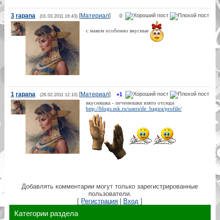
3
rapana
[
Материал
]
0
(01.03.2011 16:43)
с маком особенно вкусные
1
rapana
[
Материал
]
+1
(28.02.2011 12:10)
вкусняшка - печенюшки взято отсюда
http://blogs.mk.ru/users/de_bagira/profile/
Добавлять комментарии могут только зарегистрированные
пользователи.
[
Регистрация
|
Вход
]
Категории раздела