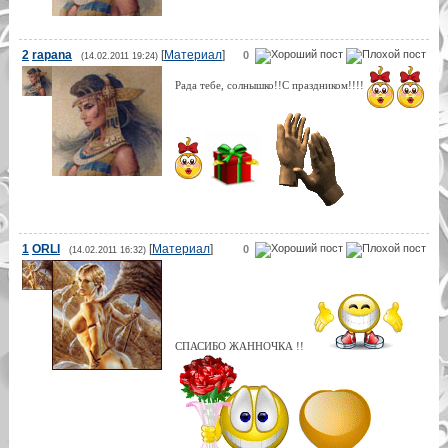
2
rapana
[
Материал
]
0
(14.02.2011 19:24)
Рада тебе, солнышко!!С праздником!!!!
1
ORLI
[
Материал
]
0
(14.02.2011 16:32)
СПАСИБО ЖАННОЧКА !!