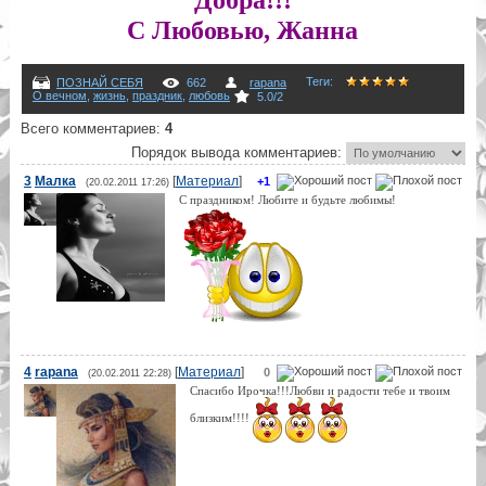
Добра!!!
С Любовью, Жанна
Теги
:
ПОЗНАЙ СЕБЯ
662
rapana
О вечном
,
жизнь
,
праздник
,
любовь
5.0
/
2
Всего комментариев
:
4
Порядок вывода комментариев:
3
Малка
[
Материал
]
+1
(20.02.2011 17:26)
С праздником! Любите и будьте любимы!
4
rapana
[
Материал
]
0
(20.02.2011 22:28)
Спасибо Ирочка!!!Любви и радости тебе и твоим
близким!!!!