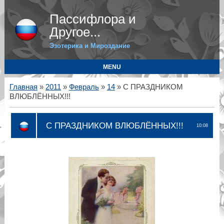
Пассифлора и
Другое...
Эзотерика и Мироздание
MENU
Главная
»
2011
»
Февраль
»
14
» С ПРАЗДНИКОМ
ВЛЮБЛЁННЫХ!!!
С ПРАЗДНИКОМ ВЛЮБЛЁННЫХ!!!
10:08