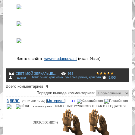
Взято с сайта:
www.modanuova.it
(итал. Язык)
СВЕТ МОЙ ЗЕРКАЛЬЦЕ...
963
Теги
:
о нас красивых
,
умелые ручки
,
красота
rapana
5.0
/
3
Всего комментариев
:
4
Порядок вывода комментариев:
3
ЛЁЛЯ
[
Материал
]
+1
(11.02.2011 17:47)
клевые сумки...КЛАССНЫЕ РУЧКИ!!!ВОТ ТАК И СОЗДАЕТСЯ
ЭКСКЛЮЗИВ))))