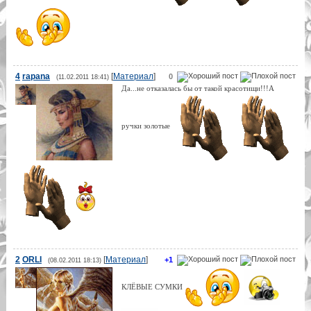
4
rapana
[
Материал
]
0
(11.02.2011 18:41)
Да...не отказалась бы от такой красотищи!!!А
ручки золотые
2
ORLI
[
Материал
]
+1
(08.02.2011 18:13)
КЛЁВЫЕ СУМКИ