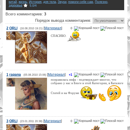
китай
,
жизнь
,
История
,
для тела
,
Звуки
,
помоги себе сам
,
Полезно
,
здоровье
5.0
/
4
Всего комментариев
:
3
Порядок вывода комментариев:
2
ORLI
[
Материал
]
0
(16.08.2010 19:21)
СПАСИБО.
1
rapana
[
Материал
]
+1
(05.08.2010 15:06)
понравилась инфа - подтверждает многое, что
собрано у нас в Блоге в этой Категории, в Каталоге
Статей и на Форуме
3
ORLI
[
Материал
]
0
(23.01.2011 20:38)