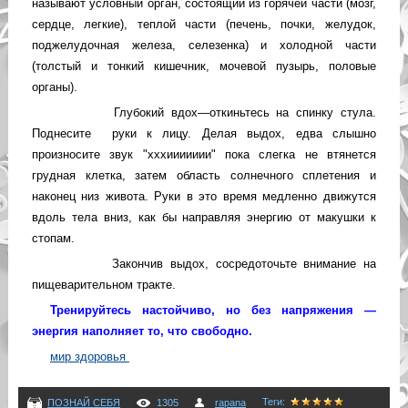
называют условный орган, состоящий из горячей части (мозг,
сердце, легкие), теплой части (печень, почки, желудок,
поджелудочная железа, селезенка) и холодной части
(толстый и тонкий кише
чник, мочевой пузырь, половые
органы).
Глубокий вдох—откиньтесь на спинку стула.
П
однесите руки к лицу. Делая выдох, едва слышно
произносите звук "хххиииииии" пока слегка не втянется
грудная клетка, затем область солнечного сплетения и
наконец низ живота. Руки в это время медленно движутся
вдоль тела вниз, как бы направляя энергию от макуш
ки к
стопам.
Закончив выдох, сосредоточьте внимание на
пищеварительном тракте.
Тренируйтесь настойчиво, но без напряжения —
энергия наполняет то, что свободно.
мир здоровья
Теги
:
ПОЗНАЙ СЕБЯ
1305
rapana