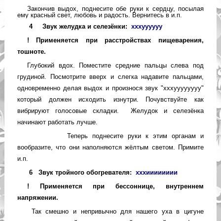
Закончив выдох, поднесите обе руки к сердцу, посылая
ему красный свет, любовь и радость. Вернитесь в и.п.
4
Звук желудка и селезёнки:
хххуууууу
!
Применяется при расстройствах пищеварения,
тошноте.
Глубокий вдох. Поместите средние пальцы слева под
грудиной. Посмотрите вверх и слегка надавите пальцами,
одновременно делая выдох и произнося звук "хххуууууууу"
который должен исходить изнутри. Почувствуйте как
вибрируют голосовые складки. Желудок и селезёнка
начинают работать лучше.
Теперь поднесите руки к этим органам и
вообразите, что они наполняются жёлтым светом. Примите
и.п.
6
Звук тройного обогревателя:
хххииииииии
! Применяется при бессоннице, внутреннем
напряжении.
Так смешно и непривычно для нашего уха в цигуне