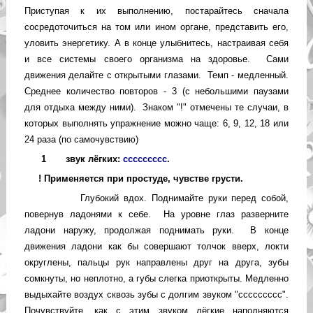
Приступая к их выполнению, постарайтесь сначала
сосредоточиться на том или ином органе, представить его,
уловить энергетику. А в конце улыбнитесь, настраивая себя
и все системы своего организма на здоровье. Сами
движения делайте с открытыми глазами. Темп - медленный.
Среднее количество повторов - 3 (с небольшими паузами
для отдыха между ними). Знаком "!" отмечены те случаи, в
которых выполнять упражнение можно чаще: 6, 9, 12, 18 или
24 раза (по самочувствию)
1
звук лёгких:
ссссссссс
.
! Применяется при простуде, чувстве грусти.
Глубокий вдох. Поднимайте руки перед собой,
повернув ладонями к себе. На уровне глаз разверните
ладони наружу, продолжая поднимать руки. В конце
движения ладони как бы совершают толчок вверх, локти
округлены, пальцы рук направлены друг на друга, зубы
сомкнуты, но неплотно, а губы слегка приоткрыты. Медленно
выдыхайте воздух сквозь зубы с долгим звуком "ссссссссс".
Почувствуйте, как с этим звуком лёгкие наполняются