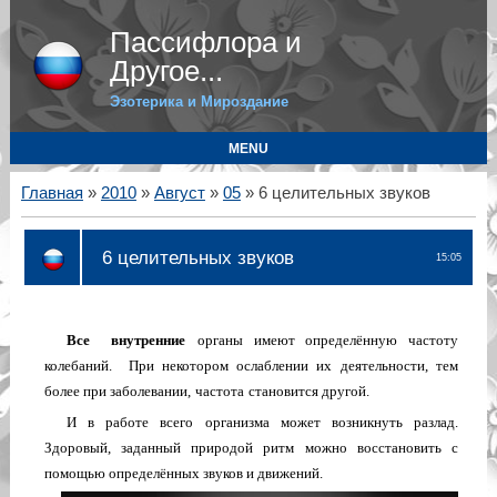
Пассифлора и
Другое...
Эзотерика и Мироздание
MENU
Главная
»
2010
»
Август
»
05
» 6 целительных звуков
6 целительных звуков
15:05
Все внутренние
органы имеют определённую частоту
колебаний. При некотором ослаблении их деятельности, тем
более при заболевании,
частота
становится другой.
И в работе всего организма может возникнуть разлад.
Здоровый, заданный природой ритм можно восстановить с
помощью определённых звуков и движений.