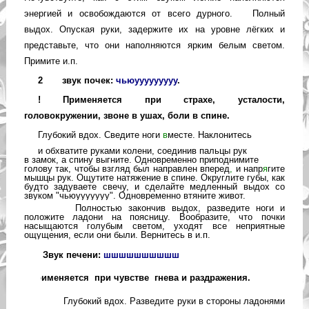
энергией и освобождаются от всего дурного. Полный
выдох. Опуская руки, задержите их на уровне лёгких и
представьте, что они наполняются ярким белым светом.
Примите и.п.
2
звук почек:
чьюууууууууу
.
! Применяется при страхе, усталости,
головокружении, звоне в ушах, боли в спине.
Глубокий вдох. Сведите ноги
в
месте. Наклонитесь
и обхватите руками колени, соединив пальцы рук
в замок, а спину выгните. Одновременно приподнимите
голову так, чтобы взгляд был направлен вперед
,
и напр
я
гите
мышцы рук. Ощутите натяжение в спине. Округлите губы, как
будто задуваете свечу, и сделайте медленный выдох со
звуком "чьюууууууу".
Одновременно втяните живот.
Полностью закончив выдох, разведите ноги и
положи
те ладони на поясницу. Вообразите, что почки
насыщаются голубым светом, уходят все неприятные
ощущени
я, если они были. Вернитесь в и.п.
3
Звук печени:
шшшшшшшшшш
!
Применяется при чувстве гнева и раздражения.
Глубокий вдох. Разведите руки в стороны л
адоня
ми