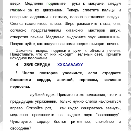
вверх. Медленно п
о
днимите
руки к макушке, следуя
гла
з
ами за их движением. Теперь сплетите пальцы и
поверните ладонями к потолку, словно выталкивая воздух.
Слегка наклонитесь влево. Шире распахните глаза, они,
согласно представлениям китайских мастеров цигун,
отверстия печени. Медленно выдохните звук «шшшшшш».
Почувствуйте, как полученная вами энергия очищает печень.
Закончив выдох, поднесите руки к области
печени.
Представьте, что от них исходит зеленый свет. Примите
исходное положение.
4
ЗВУК СЕРДЦА
:
ХХХАААААУУ
!
Ч
исло повторов увеличьте, если страдаете
болезнями сердца, ангиной, герпесом, излишне
нервозны.
Глубокий вдох. Примите то же положение, что и в
предыдущем упражнении.
Только нужно слегка наклониться
вправо. Откройте рот, как будто собираетесь зевнуть,
медленно произносите на выдохе звук "хххааааауу"
Чувствуете: сердце бьется ритмичнее, спокойнее и
свободнее?