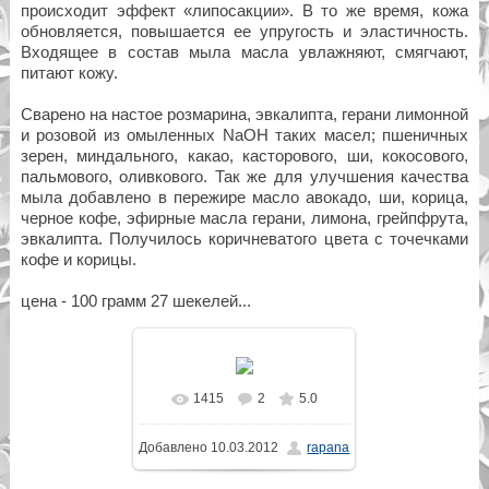
происходит эффект «липосакции». В то же время, кожа
обновляется, повышается ее упругость и эластичность.
Входящее в состав мыла масла увлажняют, смягчают,
питают кожу.
Сварено на настое розмарина, эвкалипта, герани лимонной
и розовой из омыленных NaOH таких масел; пшеничных
зерен, миндального, какао, касторового, ши, кокосового,
пальмового, оливкового. Так же для улучшения качества
мыла добавлено в пережире масло авокадо, ши, корица,
черное кофе, эфирные масла герани, лимона, грейпфрута,
эвкалипта. Получилось коричневатого цвета с точечками
кофе и корицы.
цена - 100 грамм 27 шекелей...
1415
2
5.0
В реальном размере
Добавлено
10.03.2012
rapana
640x480
/ 95.1Kb