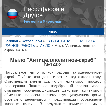
Пассифлора и
Другое...
Эзотерика и Мироздание
MENU
Главная
»
Фотоальбом
»
НАТУРАЛЬНАЯ КОСМЕТИКА
РУЧНОЙ РАБОТЫ
»
МЫЛО
» Мыло "Антицеллюлитное-
cкраб" №1402
Мыло "Антицеллюлитное-cкраб"
№1402
Натуральное мыло ручной работы антицеллюлиное-
скраб. Глубоко очищает, питает и подтягивает кожу.
Омертвевшие клетки удаляются, активизируя процесс
регенерации. Тщательно подобранный состав масел
оказывает сосудорасширяющее действие, активизируя
обменные процессы и стимулируя циркуляцию крови,
борется с целлюлитом и предотвращает образование
жировых капсул. В результате применения мыла