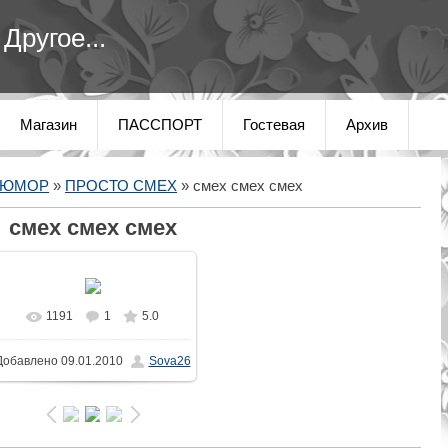
Другое...
Магазин
ПАССПОРТ
Гостевая
Архив
 ЮМОР
»
ПРОСТО СМЕХ
» смех смех смех
смех смех смех
1191
1
5.0
В реальном размере
Добавлено
09.01.2010
Sova26
590x417
/ 30.6Kb