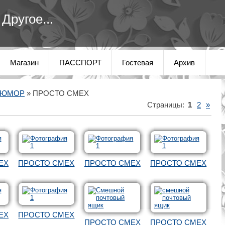
Другое...
Магазин
ПАССПОРТ
Гостевая
Архив
 ЮМОР
» ПРОСТО СМЕХ
Страницы
:
1
2
»
ЕХ
ПРОСТО СМЕХ
ПРОСТО СМЕХ
ПРОСТО СМЕХ
ЕХ
ПРОСТО СМЕХ
ПРОСТО СМЕХ
ПРОСТО СМЕХ