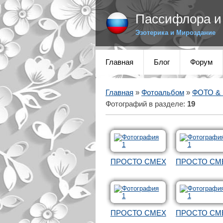
Пассифлора и 
Эзотерика и Мироздание
Главная
Блог
Форум
Главная
»
Фотоальбом
»
ФОТО &
Фотографий в разделе
:
19
ПРОСТО СМЕХ
ПРОСТО СМ
ПРОСТО СМЕХ
ПРОСТО СМ