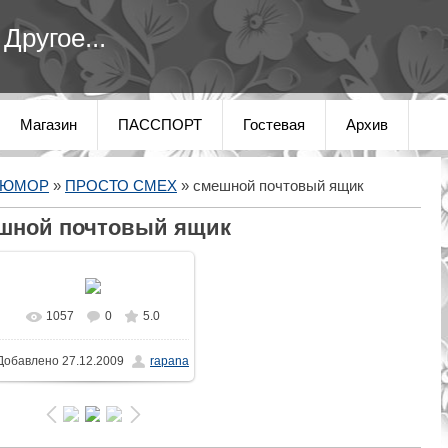
Другое...
Магазин
ПАССПОРТ
Гостевая
Архив
 ЮМОР
»
ПРОСТО СМЕХ
» смешной почтовый ящик
шной почтовый ящик
1057
0
5.0
В реальном размере
Добавлено
27.12.2009
rapana
750x702
/ 64.0Kb