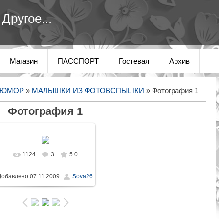
Другое...
Магазин
ПАССПОРТ
Гостевая
Архив
 ЮМОР
»
МАЛЫШКИ ИЗ ФОТОВСПЫШКИ
» Фотография 1
Фотография 1
1124
3
5.0
В реальном размере
Добавлено
07.11.2009
Sova26
600x374
/ 30.3Kb