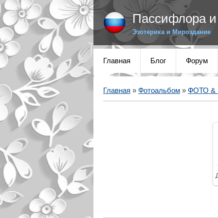
Пассифлора и 
Эзотерика и Мироздание
Главная
Блог
Форум
Главная
»
Фотоальбом
»
ФОТО &