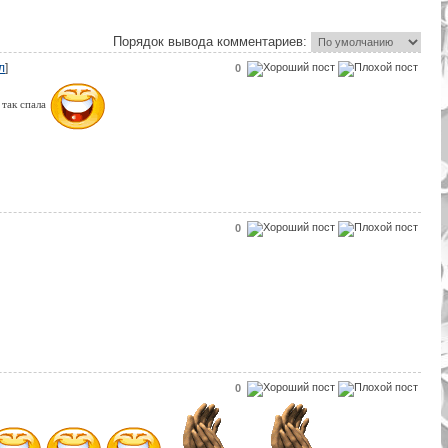
Порядок вывода комментариев:
л
]
0
 так спала
0
0