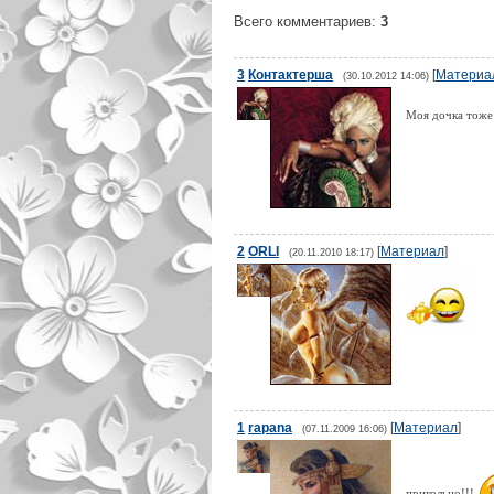
Всего комментариев
:
3
3
Контактерша
[
Материа
(30.10.2012 14:06)
Моя дочка тоже
2
ORLI
[
Материал
]
(20.11.2010 18:17)
1
rapana
[
Материал
]
(07.11.2009 16:06)
прикольно!!!