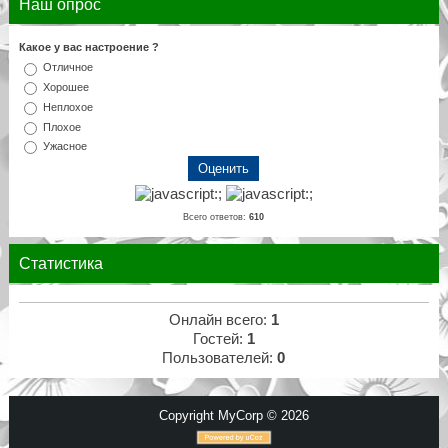
Наш опрос
Какое у вас настроение ?
Отличное
Хорошее
Неплохое
Плохое
Ужасное
Всего ответов:
610
Статистика
Онлайн всего:
1
Гостей:
1
Пользователей:
0
Copyright MyCorp © 2026