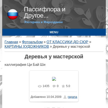
Пассифлора и
Другое...
Эзотерика и Мироздание
MENU
Главная
»
Фотоальбом
»
ОТ КЛАССИКИ ДО СЮР
»
КАРТИНЫ ХУДОЖНИКОВ
» Деревья у мастерской
Деревья у мастерской
каллиграфия Ци Бай Ши
1435
0
5.0
В реальном размере
Добавлено
10.04.2009
rapana
500x513
/ 87.1Kb