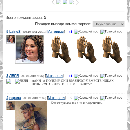
Всего комментариев
:
5
Порядок вывода комментариев:
5
LaineS
[
Материал
]
+1
(08.10.2011 20:01)
3
ЛЁЛЯ
[
Материал
]
+1
(08.01.2010 21:37)
жАНН- А ПОЧЕМУ ОНИ ВРАЗБРОС???ВМЕСТЕ НИКАК
НЕЛЬЗЯ?ЧТОБ ДРУГИЕ НЕ МЕШАЛИ???
4
rapana
[
Материал
]
0
(08.01.2010 21:52)
Как загружала так они и получились...