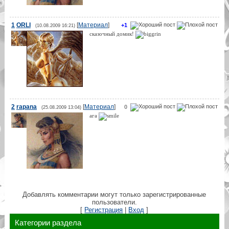
1
ORLI
[
Материал
]
+1
(10.08.2009 16:21)
сказочный домик!
2
rapana
[
Материал
]
0
(25.08.2009 13:04)
ага
Добавлять комментарии могут только зарегистрированные
пользователи.
[
Регистрация
|
Вход
]
Категории раздела