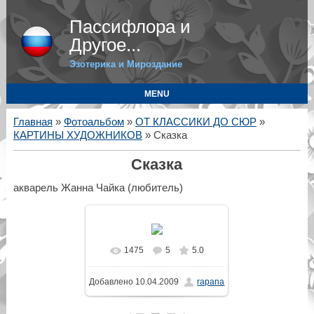
Пассифлора и
Другое...
Эзотерика и Мироздание
MENU
Главная
»
Фотоальбом
»
ОТ КЛАССИКИ ДО СЮР
»
КАРТИНЫ ХУДОЖНИКОВ
» Сказка
Сказка
акварель Жанна Чайка (любитель)
1475
5
5.0
В реальном размере
Добавлено
10.04.2009
rapana
650x866
/ 225.2Kb