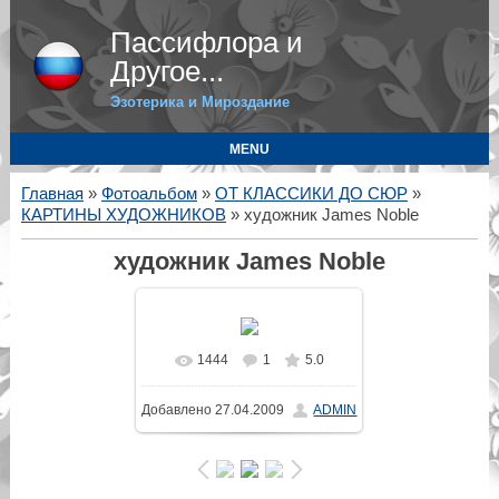
Пассифлора и
Другое...
Эзотерика и Мироздание
MENU
Главная
»
Фотоальбом
»
ОТ КЛАССИКИ ДО СЮР
»
КАРТИНЫ ХУДОЖНИКОВ
» художник James Noble
художник James Noble
1444
1
5.0
В реальном размере
Добавлено
27.04.2009
ADMIN
485x640
/ 38.8Kb