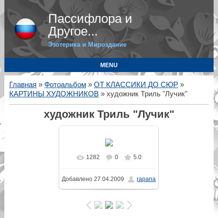
Пассифлора и
Другое...
Эзотерика и Мироздание
MENU
Главная
»
Фотоальбом
»
ОТ КЛАССИКИ ДО СЮР
»
КАРТИНЫ ХУДОЖНИКОВ
» художник Триль "Лучик"
художник Триль "Лучик"
1282
0
5.0
В реальном размере
Добавлено
27.04.2009
rapana
415x546
/ 98.9Kb