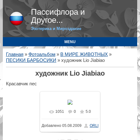
Пассифлора и
Другое...
Эзотерика и Мироздание
MENU
Главная
»
Фотоальбом
»
В МИРЕ ЖИВОТНЫХ
»
ПЕСИКИ БАРБОСИКИ
» художник Lio Jiabiao
художник Lio Jiabiao
Красавчик пес
1051
0
5.0
В реальном размере
Добавлено
05.08.2009
ORLI
517x600
/ 61.9Kb