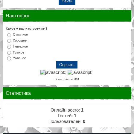
Наш опрос
Какое у вас настроение ?
Отличное
Хорошее
Неплохое
Плохое
Ужасное
Всего ответов:
610
Статистика
Онлайн всего:
1
Гостей:
1
Пользователей:
0