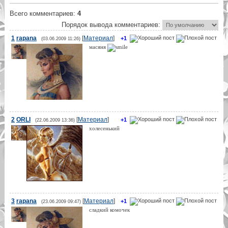
Всего комментариев
:
4
Порядок вывода комментариев:
1
rapana
[
Материал
]
+1
(03.06.2009 11:26)
масяня
2
ORLI
[
Материал
]
+1
(22.06.2009 13:36)
холесенький
3
rapana
[
Материал
]
+1
(23.06.2009 09:47)
сладкий комочек