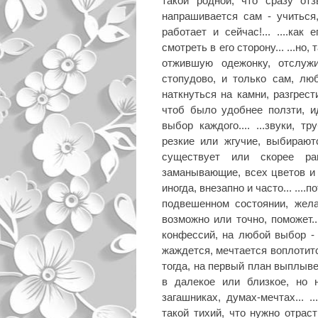
такой родной, что сразу отз
напрашивается сам - учиться, 
работает и сейчас!... ....как
смотреть в его сторону... ...но
отжившую одежонку, отслужи
стопудово, и только сам, л
наткнуться на камни, разгрест
чтоб было удобнее ползти, ид
выбор каждого.... ...звуки, 
резкие или жгучие, выбираютс
существует или скорее ра
заманывающие, всех цветов и к
иногда, внезапно и часто... ..
подвешенном состоянии, жела
возможно или точно, поможет..
конфессий, на любой выбор - 
жаждется, мечтается воплотится
тогда, на первый план выплыве
в далекое или близкое, но 
загашниках, думах-мечтах... ...в
такой тихий, что нужно отрас