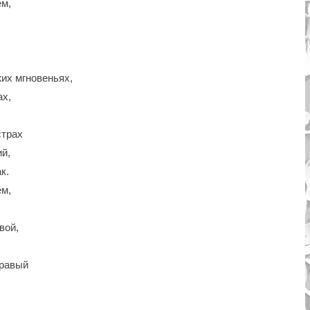
ем,
,
жих мгновеньях,
ах,
страх
ий,
к.
ем,
вой,
правый