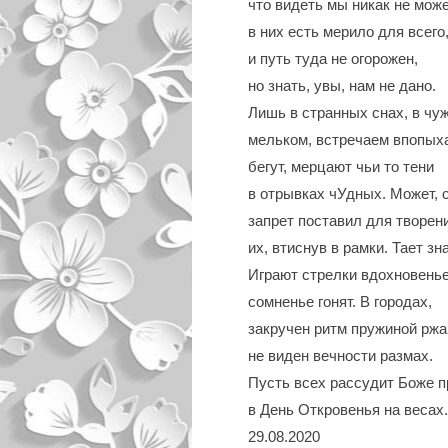
что видеть мы никак не мож
в них есть мерило для всего
и путь туда не огорожен,
но знать, увы, нам не дано.
Лишь в странных снах, в чу
мельком, встречаем впопых
бегут, мерцают чьи то тени
в отрывках чУдных. Может, 
запрет поставил для творен
их, втиснув в рамки. Тает зна
Играют стрелки вдохновень
сомненье гонят. В городах,
закручен ритм пружиной ржа
не виден вечности размах.
Пусть всех рассудит Боже 
в День Откровенья на весах.
29.08.2020