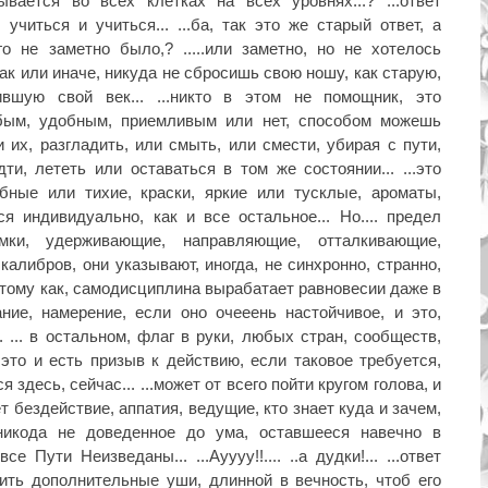
ывается во всех клетках на всех уровнях...? ...ответ
учиться и учиться... ...ба, так это же старый ответ, а
 его не заметно было,? .....или заметно, но не хотелось
, так или иначе, никуда не сбросишь свою ношу, как старую,
вшую свой век... ...никто в этом не помощник, это
юбым, удобным, приемливым или нет, способом можешь
и их, разгладить, или смыть, или смести, убирая с пути,
ти, лететь или оставаться в том же состоянии... ...это
трубные или тихие, краски, яркие или тусклые, ароматы,
я индивидуально, как и все остальное... Но.... предел
мки, удерживающие, направляющие, отталкивающие,
алибров, они указывают, иногда, не синхронно, странно,
..потому как, самодисциплина вырабатает равновесии даже в
ние, намерение, если оно очееень настойчивое, и это,
. ... в остальном, флаг в руки, любых стран, сообществ,
это и есть призыв к действию, если таковое требуется,
 здесь, сейчас... ...может от всего пойти кругом голова, и
т бездействие, аппатия, ведущие, кто знает куда и зачем,
никода не доведенное до ума, оставшееся навечно в
се Пути Неизведаны... ...Ауууу!!.... ..а дудки!... ...ответ
тить дополнительные уши, длинной в вечность, чтоб его