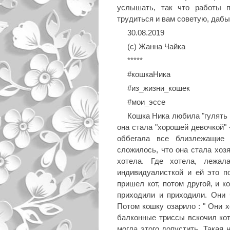
услышать, так что работы пол
трудиться и вам советую, дабы н
30.08.2019
(с) Жанна Чайка
*****
#кошкаНика
#из_жизни_кошек
#мои_эссе
Кошка Ника любила "гулять 
она стала "хорошей девочкой" 
оббегала все близлежащие
сложилось, что она стала хоз
хотела. Где хотела, лежал
индивидуалисткой и ей это п
пришел кот, потом другой, и к
приходили и приходили. Они 
Потом кошку озарило : " Они х
балконные триссы вскочил кот
могла этого допустить. Такая 