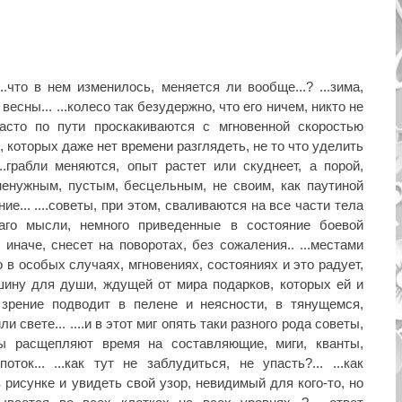
....что в нем изменилось, меняется ли вообще...? ...зима,
весны... ...колесо так безудержно, что его ничем, никто не
асто по пути проскакиваются с мгновенной скоростью
, которых даже нет времени разглядеть, не то что уделить
...грабли меняются, опыт растет или скуднеет, а порой,
ненужным, пустым, бесцельным, не своим, как паутиной
е... ....советы, при этом, сваливаются на все части тела
аго мысли, немного приведенные в состояние боевой
 иначе, снесет на поворотах, без сожаления.. ...местами
в особых случаях, мгновениях, состояниях и это радует,
шину для души, ждущей от мира подарков, которых ей и
зрение подводит в пелене и неясности, в тянущемся,
 свете... ....и в этот миг опять таки разного рода советы,
ы расщепляют время на составляющие, миги, кванты,
ток... ...как тут не заблудиться, не упасть?... ...как
 рисунке и увидеть свой узор, невидимый для кого-то, но