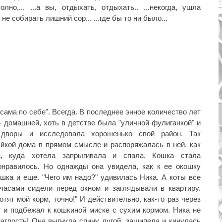
но,... ...а вы, отдыхать, отдыхать.. ...некогда, ушла
е собирать лишний сор... ...где бы то ни было...
сама по себе". Всегда. В последнее энное количество лет
- домашней, хоть в детстве была "уличной фулиганкой" и
 дворы и исследовала хорошенько свой район. Так
яйкой дома в прямом смысле и распоряжалась в ней, как
а, куда хотела запрыгивала и спала. Кошка стала
онравилось. Но однажды она увидела, как к ее окошку
ошка и еще. "Чего им надо?" удивилась Ника. А коты все
часами сидели перед окном и заглядывали в квартиру.
отят мой корм, точно!" И действительно, как-то раз через
 и подбежал к кошкиной миске с сухим кормом. Ника не
наглость! Она выгнула спину дугой, зашипела и кинулась