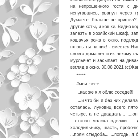
на непрошенного гостя с д
испугавшись, рванул через 
Думаете, больше не пришел? 
другие коты, и кошки. Видно ко
залезть в хозяйский шкаф, зап
кошачья рожа в окно, подгля
плюнь ты на них! - смеется Ни
своего дома нет и их некому г
мурлычет и засыпает на диван
взгляд в окно. 30.08.2021 (с)Ж
*****
#мои_эссе
...как же я люблю соседей!
....и что бы я без них делал
осталась, луковиц всего пят
четыре, а не двадцать... ....о
....станан молока одолжи... .
холодильнику, шасть, пробочку
...прям стыдоба... ...погодь, 