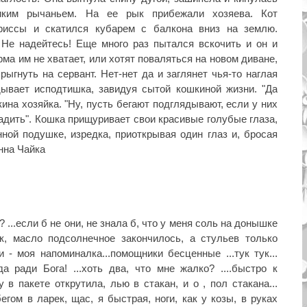
иким рычаньем. На ее рык прибежали хозяева. Кот
триссы и скатился кубарем с балкона вниз на землю.
Не надейтесь! Еще много раз пытался вскочить и он и
рма им не хватает, или хотят поваляться на новом диване,
рыгнуть на сервант. Нет-нет да и заглянет чья-то наглая
дывает исподтишка, завидуя сытой кошкиной жизни. "Да
кина хозяйка. "Ну, пусть бегают подглядывают, если у них
ладить". Кошка прищуривает свои красивые голубые глаза,
ной подушке, изредка, приоткрывая один глаз и, бросая
анна Чайка
а? ...если б не они, не знала б, что у меня соль на донышке
ок, масло подсолнечное закончилось, а стульев только
ни - моя напоминалка...помощники бесценные ...тук тук...
..да ради Бога! ...хоть два, что мне жалко? ....быстро к
 в пакете открутила, лью в стакан, и о , пол стакана...
я бегом в ларек, щас, я быстрая, ноги, как у козы, в руках