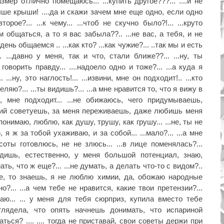
азмер отлично помещаюсь... ...купить другое???... ....и не
ше крыши! ....да и скажи зачем мне еще одно, если одно
торое?... ...к чему... ...чтоб не скучно было?!... ...круто
ом общаться, а то я вас забыла??.. ...не вас, а тебя, и не
нь общаемся .. ...как кто? ...как чужие?... ..так мы и есть
 ...давно у меня, так и что, стали ближе??... ...ну, ты
говорить правду... ....надоело одно и тоже?... ...а куда я
 ...ну, это наглость!... ...извини, мне он подходит!.. ...кто
яю?... ...ты видишь?... ...а мне нравится то, что я вижу в
, мне подходит... ...не обижаюсь, чего придумываешь,
ний советуешь, за меня переживаешь, даже любишь меня
 понимаю, люблю, как душу, трушу, как грушу... ...не, ты не
, я ж за тобой ухаживаю, и за собой... ...мало?... ...а мне
оты готовлюсь, не не злюсь... ...в лице поменялась?...
 видишь, естественно, у меня большой потенциал, знаю,
ь, что ж еще?... ...не думать, а делать что-то с видом?..
ое, то знаешь, я не люблю химии, да, обожаю народные
но?... ...а чем тебе не нравится, какие твои претензии?...
 знаю... ... у меня для тебя сюрприз, купила вместо тебе
глядела, что опять начнешь донимать, что испариной
ься? .... .... тогда не приставай, свои советы держи при