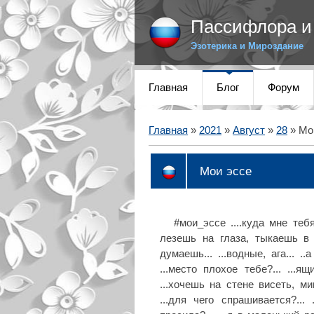
Пассифлора и 
Эзотерика и Мироздание
Главная
Блог
Форум
Главная
»
2021
»
Август
»
28
» Мо
Мои эссе
#мои_эссе ....куда мне тебя
лезешь на глаза, тыкаешь в но
думаешь... ...водные, ага... ..а
...место плохое тебе?... ...я
...хочешь на стене висеть, ми
...для чего спрашивается?...