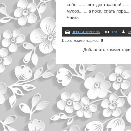
себе,... ....вот достаааало! ..
мусор... ....а пока, спать пора.
Чайка
ПЕРО И ЧЕРНИЛА
170
r
Всего комментариев
:
0
Добавлять комментарии