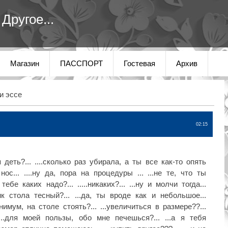
Другое...
Магазин
ПАССПОРТ
Гостевая
Архив
и эссе
02:15
 деть?... ....сколько раз убирала, а ты все как-то опять
с... ....ну да, пора на процедуры ... ...не те, что ты
 тебе каких надо?... .....никаких?... ...ну и молчи тогда...
щик стола тесный?... ...да, ты вроде как и небольшое...
нимум, на столе стоять?... ...увеличиться в размере??...
 ...для моей пользы, обо мне печешься?... ...а я тебя