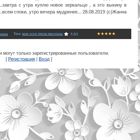
.. ...завтра с утра куплю новое зеркальце , а это выкину в
.. ..всем споки, утро вечера мудренее... 28.08.2019 (с)Жанна
Теги
:
мои эссе проза рассказы
apana
5.0
/
1
 могут только зарегистрированные пользователи.
[
Регистрация
|
Вход
]