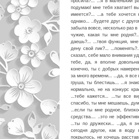
просила?... ...я в маленький р
подумаю! мне тебя хватает! вы
имеется?... ...а тебе хочется в
однако... ..будете друг с друг
забыла вовсе, несколько раз в де
чужие, какая ты мне родня?...
даешь?... ...твоя функция, мне 
дену свой лик?... ...поменять?...
сказал, себе мало внимания удел
тебе, да, я вполне довольна
конечно, ты с добрых намере
за много времени... ...да, я все
груша, ты блестишь... ...я знаю
нормально, не на конкурс крас
...тебе кажется... ...ты все
спасибо, ты мне мешаешь, думат
...если ты мне родное, близк
средства.... ..это не эффектив
...ты по дружески... ...да, я
сегодня другое, как в воду 
покрылось, не хочешь расстават