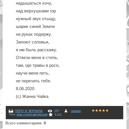
надышаться хочу,
над верхушками гор
нужный звук отыщу,
шарик синей Земли
на руках подержу.
Запоют соловьи,
я им быль расскажу.
Отвези меня в степь,
там, где травы в росе,
научи меня петь,
не перечить тебе.
8.06.2020
(с) Жанна Чайка
ПЕРО И ЧЕРНИЛА
157
rapana
Теги
:
мои стихи авторское
5.0
/
1
Всего комментариев
:
0