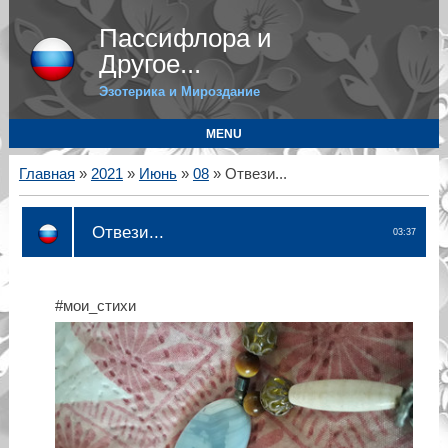
Пассифлора и
Другое...
Эзотерика и Мироздание
MENU
Главная
»
2021
»
Июнь
»
08
» Отвези...
Отвези...
03:37
#мои_стихи