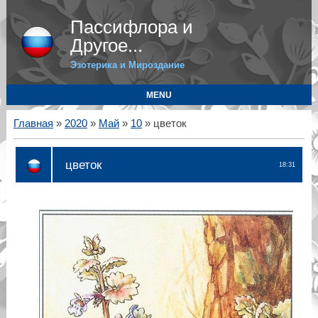
Пассифлора и
Другое...
Эзотерика и Мироздание
MENU
Главная
»
2020
»
Май
»
10
» цветок
цветок
18:31