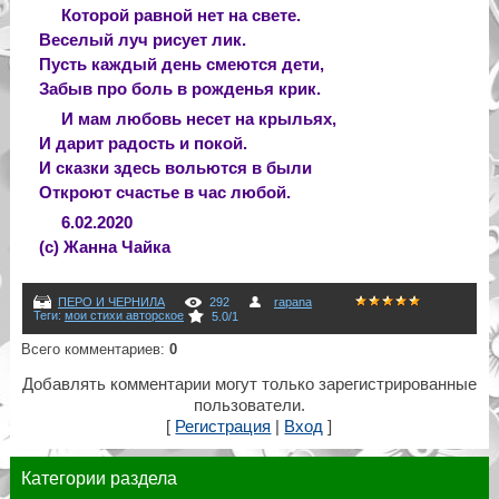
Которой равной нет на свете.
Веселый луч рисует лик.
Пусть каждый день смеются дети,
Забыв про боль в рожденья крик.
И мам любовь несет на крыльях,
И дарит радость и покой.
И сказки здесь вольются в были
Откроют счастье в час любой.
6.02.2020
(с) Жанна Чайка
ПЕРО И ЧЕРНИЛА
292
rapana
Теги
:
мои стихи авторское
5.0
/
1
Всего комментариев
:
0
Добавлять комментарии могут только зарегистрированные
пользователи.
[
Регистрация
|
Вход
]
Категории раздела