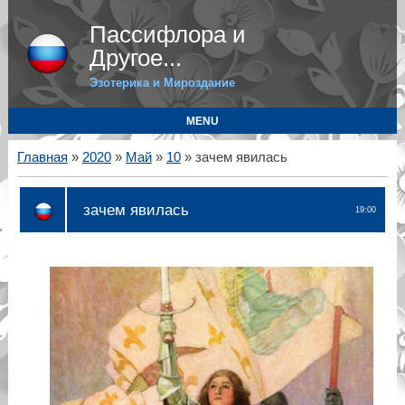
Пассифлора и
Другое...
Эзотерика и Мироздание
MENU
Главная
»
2020
»
Май
»
10
» зачем явилась
зачем явилась
19:00