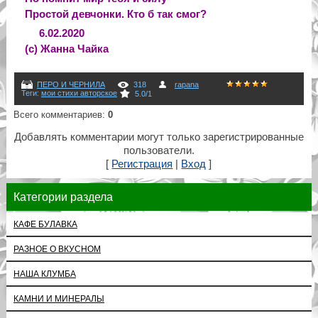
Простой девчонки. Кто б так смог?
6.02.2020
(с) Жанна Чайка
ПЕРО И ЧЕРНИЛА
318
rapana
Теги
:
мои стихи авторское
5.0
/
1
Всего комментариев
:
0
Добавлять комментарии могут только зарегистрированные
пользователи.
[
Регистрация
|
Вход
]
Категории раздела
КАФЕ БУЛАВКА
РАЗНОЕ О ВКУСНОМ
НАША КЛУМБА
КАМНИ И МИНЕРАЛЫ