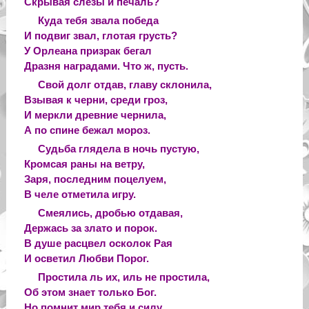
Скрывая слезы и печаль?
Куда тебя звала победа
И подвиг звал, глотая грусть?
У Орлеана призрак бегал
Дразня наградами. Что ж, пусть.
Свой долг отдав, главу склонила,
Взывая к черни, среди гроз,
И меркли древние чернила,
А по спине бежал мороз.
Судьба глядела в ночь пустую,
Кромсая раны на ветру,
Заря, последним поцелуем,
В челе отметила игру.
Смеялись, дробью отдавая,
Держась за злато и порок.
В душе расцвел осколок Рая
И осветил Любви Порог.
Простила ль их, иль не простила,
Об этом знает только Бог.
Но помнит мир тебя и силу