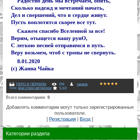
Радостно день мы встречаем, опять,
Сколько надежд и мечтаний начать,
Дел и свершений, что в сердце живут.
Пусть воплотятся скорее все тут.
Скажем спасибо Вселенной за все!
Верим, отыщется нашу рунО,
С легкою песней отправимся в путь.
Веру возьмем, чтоб с тропы не свернуть.
8.01.2020
(с) Жанна Чайка
ПЕРО И ЧЕРНИЛА
299
rapana
Теги
:
мои стихи авторское
5.0
/
2
Всего комментариев
:
0
Добавлять комментарии могут только зарегистрированные
пользователи.
[
Регистрация
|
Вход
]
Категории раздела