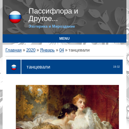
Пассифлора и
Другое...
Эзотерика и Мироздание
MENU
Главная
»
2020
»
Январь
»
04
» танцевали
танцевали
19:32