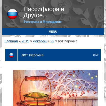
Пассифлора и
Другое...
Эзотерика и Мироздание
MENU
Главная
»
2019
»
Декабрь
»
22
» вот парочка
вот парочка
16:30