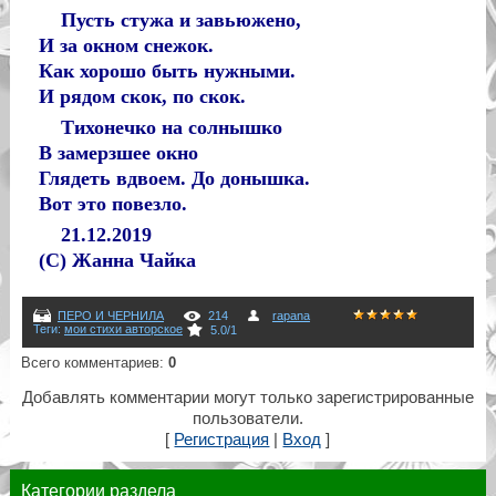
Пусть стужа и завьюжено,
И за окном снежок.
Как хорошо быть нужными.
И рядом скок, по скок.
Тихонечко на солнышко
В замерзшее окно
Глядеть вдвоем. До донышка.
Вот это повезло.
21.12.2019
(С) Жанна Чайка
ПЕРО И ЧЕРНИЛА
214
rapana
Теги
:
мои стихи авторское
5.0
/
1
Всего комментариев
:
0
Добавлять комментарии могут только зарегистрированные
пользователи.
[
Регистрация
|
Вход
]
Категории раздела