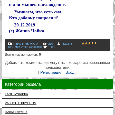
и для мышек наслажденье.
Уминаем, что есть сил,
Кто добавку попросил?
20.12.2019
(с) Жанна Чайка
ПЕРО И ЧЕРНИЛА
210
rapana
Теги
:
мои стихи авторское
5.0
/
1
Всего комментариев
:
0
Добавлять комментарии могут только зарегистрированные
пользователи.
[
Регистрация
|
Вход
]
Категории раздела
КАФЕ БУЛАВКА
РАЗНОЕ О ВКУСНОМ
НАША КЛУМБА