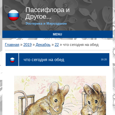
Пассифлора и
Другое...
Эзотерика и Мироздание
MENU
Главная
»
2019
»
Декабрь
»
22
» что сегодня на обед
что сегодня на обед
16:20