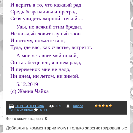
И верить в то, что каждый рад
Средь безразличья и преград
Себя увидеть жирной точкой....
Увы, не всякий этим бредит,
Не каждый ловит глупый звон.
И потому, пожалте вон,
Туда, где вас, как счастье, встретят.
А мне оставьте мой покой,
Он так бесценен, я в нем рада,
И переменок мне не надо,
Ни днем, ни летом, ни зимой.
5.12.2019
(с) Жанна Чайка
ПЕРО И ЧЕРНИЛА
189
rapana
Теги
:
мои стихи
5.0
/
1
Всего комментариев
:
0
Добавлять комментарии могут только зарегистрированные