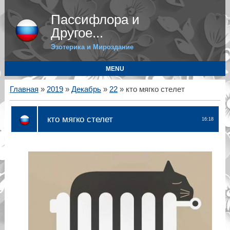
Пассифлора и
Другое...
Эзотерика и Мироздание
MENU
Главная
»
2019
»
Декабрь
»
22
» кто мягко стелет
кто мягко стелет
16:18