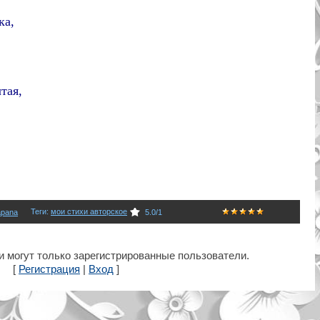
ка,
тая,
Теги
:
мои стихи авторское
apana
5.0
/
1
 могут только зарегистрированные пользователи.
[
Регистрация
|
Вход
]