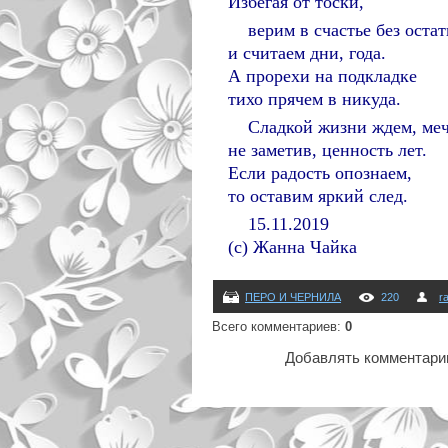
Избегая от тоски,
верим в счастье без остат
и считаем дни, года.
А прорехи на подкладке
тихо прячем в никуда.
Сладкой жизни ждем, меч
не заметив, ценность лет.
Если радость опознаем,
то оставим яркий след.
15.11.2019
(с) Жанна Чайка
ПЕРО И ЧЕРНИЛА
220
r
Всего комментариев
:
0
Добавлять комментарии