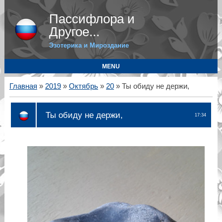
Пассифлора и
Другое...
Эзотерика и Мироздание
MENU
Главная
»
2019
»
Октябрь
»
20
» Ты обиду не держи,
Ты обиду не держи,
17:34