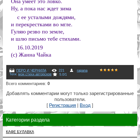
Она умеет это ловко.
Ну, а пока нас ждет зима
с ее усталыми дождями,
и перекрестками во мгле.
Гуляю резво по земле,
и шлю письмо тебе стихами.
16.10.2019
(с) Жанна Чайка
ПЕРО И ЧЕРНИЛА
221
rapana
Теги
:
мои стихи авторское
5.0
/
1
Всего комментариев
:
0
Добавлять комментарии могут только зарегистрированные
пользователи.
[
Регистрация
|
Вход
]
Категории раздела
КАФЕ БУЛАВКА