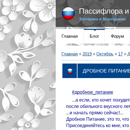
Пассифлора и 
Эзотерика и Мироздание
Главная
Блог
Форум
Главная
»
2019
»
Октябрь
»
17
» 
ДРОБНОЕ ПИТАНИ
#дробное_питание
...а если, кто хочет похуд
после обильного вкусного лет
...и начать прямо сейчас!...
Дробное Питание, это то, что
Присоединяйтесь ко мне, кто 