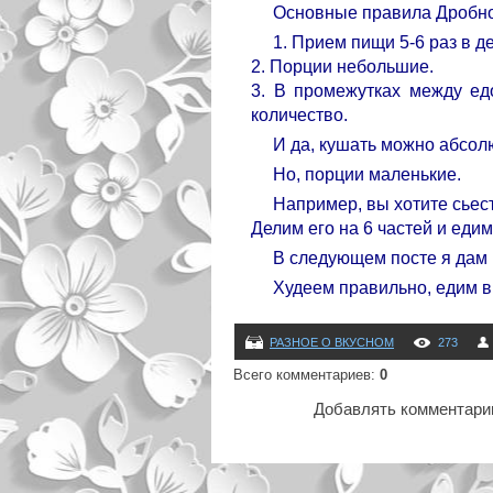
Основные правила Дробно
1. Прием пищи 5-6 раз в де
2. Порции небольшие.
3. В промежутках между едо
количество.
И да, кушать можно абсолю
Но, порции маленькие.
Например, вы хотите сьест
Делим его на 6 частей и едим
В следующем посте я дам
Худеем правильно, едим в
РАЗНОЕ О ВКУСНОМ
273
Всего комментариев
:
0
Добавлять комментарии