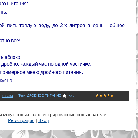
го Питания:
нь.
й пить теплую воду, до 2-х литров в день - общее
тно все!!!
ь яблоко.
 дробно, каждый час по одной частичке.
 примерное меню дробного питания.
кусно.
Теги
:
ДРОБНОЕ ПИТАНИЕ
rapana
5.0
/
1
 могут только зарегистрированные пользователи.
[
Регистрация
|
Вход
]