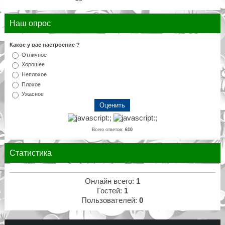
Наш опрос
Какое у вас настроение ?
Отличное
Хорошее
Неплохое
Плохое
Ужасное
Всего ответов:
610
Статистика
Онлайн всего:
1
Гостей:
1
Пользователей:
0