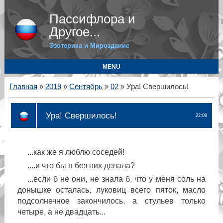
Пассифлора и
Другое...
Эзотерика и Мироздание
MENU
Главная
»
2019
»
Сентябрь
»
02
» Ура! Свершилось!
Ура! Свершилось!
22:08
...как же я люблю соседей!
....и что бы я без них делала?
...если б не они, не знала б, что у меня соль на
донышке осталась, луковиц всего пяток, масло
подсолнечное закончилось, а стульев только
четыре, а не двадцать...