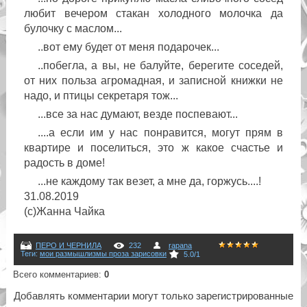
любит вечером стакан холодного молочка да
булочку с маслом...
..вот ему будет от меня подарочек...
..побегла, а вы, не балуйте, берегите соседей,
от них польза агромадная, и записной книжки не
надо, и птицы секретаря тож...
...все за нас думают, везде поспевают...
....а если им у нас понравится, могут прям в
квартире и поселиться, это ж какое счастье и
радость в доме!
...не каждому так везет, а мне да, горжусь....!
31.08.2019
(с)Жанна Чайка
ПЕРО И ЧЕРНИЛА
232
rapana
Теги
:
мои размышлизмы проза зарисовки
5.0
/
1
Всего комментариев
:
0
Добавлять комментарии могут только зарегистрированные