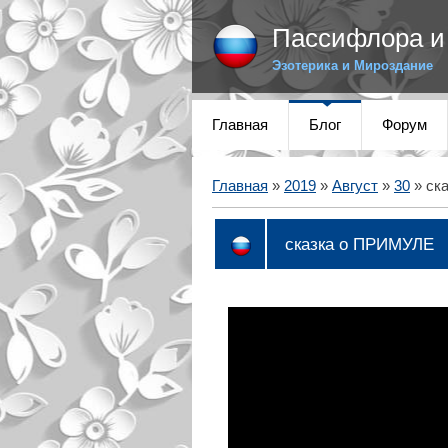
Пассифлора и 
Эзотерика и Мироздание
Главная
Блог
Форум
Главная
»
2019
»
Август
»
30
» ск
сказка о ПРИМУЛЕ