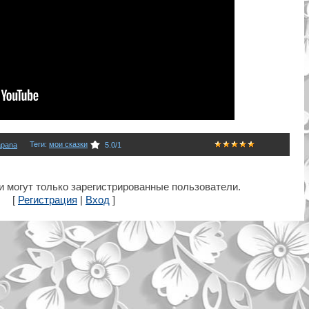
Теги
:
мои сказки
apana
5.0
/
1
 могут только зарегистрированные пользователи.
[
Регистрация
|
Вход
]