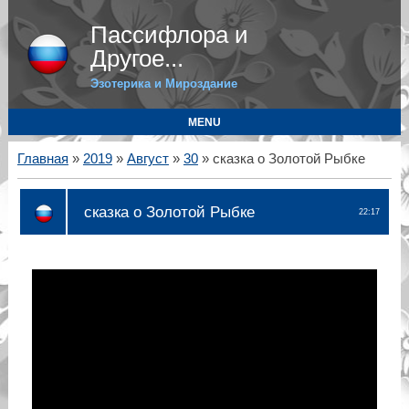
Пассифлора и
Другое...
Эзотерика и Мироздание
MENU
Главная
»
2019
»
Август
»
30
» сказка о Золотой Рыбке
сказка о Золотой Рыбке
22:17