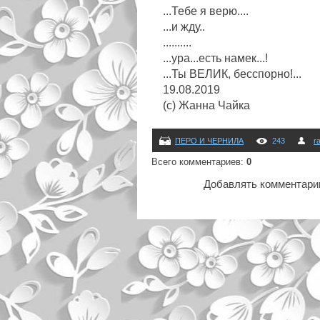
...Тебе я верю....
...и жду..
..........
...ура...есть намек...!
...Ты ВЕЛИК, бесспорно!...
19.08.2019
(с) Жанна Чайка
ПЕРО И ЧЕРНИЛА
243
r
Всего комментариев
:
0
Добавлять комментарии