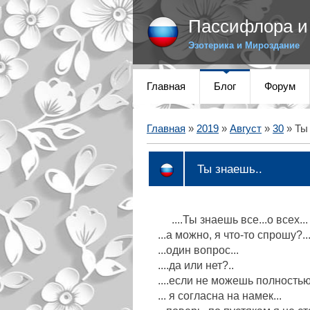
Пассифлора и 
Эзотерика и Мироздание
Главная
Блог
Форум
Главная
»
2019
»
Август
»
30
» Ты 
Ты знаешь..
....Ты знаешь все...о всех...
...а можно, я что-то спрошу?..
...один вопрос...
....да или нет?..
....если не можешь полностью,
... я согласна на намек...