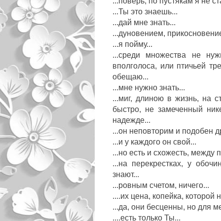
...поверь, по пустякам я не с
...Ты это знаешь...
...дай мне знать...
...дуновением, прикосновение
...я пойму...
...среди множества не нуж
вполголоса, или птичьей тр
обещаю...
...мне нужно знать...
...миг, длиною в жизнь, на 
быстро, не замеченный ник
надежде...
...он неповторим и подобен д
...и у каждого он свой...
...но есть и схожесть, между п
...на перекрестках, у обоч
знают...
...ровным счетом, ничего...
....их цена, копейка, которой н
...да, они бесценны, но для ме
....есть только Ты...