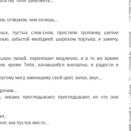
тала бы Тебя тревожить...
м, отзвуком, чем хочешь...
ных, пустых слов-снов, простели тропинку, шепни
елью, забытой мелодией, шорохом портьер, я замечу,
стыках линий, перетекает медленно, и в то же время
ем, кроме Тебя, начавшийся внезапно, в радости и
ругому мигу, имеющему свой цвет, запах, вкус...
рочим...
ин, зеваки, проглядывают, приглядывают, но что они
ет..
ня, как пустое место...