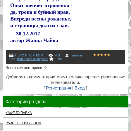
Опыт шепчет отровенья -
да, тропа и буйный нрав.
Впереди весны рожденье,
и страницы долгих глав.
30.12.2017
автор Жанна Чайка
ПЕРО И ЧЕРНИЛА
431
rapana
Теги
:
мои стихи авторское
5.0
/
1
Всего комментариев
:
0
Добавлять комментарии могут только зарегистрированные
пользователи.
[
Регистрация
|
Вход
]
Категории раздела
КАФЕ БУЛАВКА
РАЗНОЕ О ВКУСНОМ