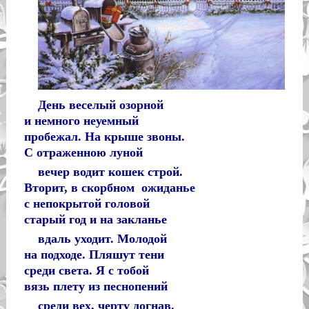
День веселый озорной
и немного неуемный
пробежал. На крыше звоны.
С отраженною луной
вечер водит кошек строй.
Вторит, в скорбном ожиданье
с непокрытой головой
старый год и на закланье
вдаль уходит. Молодой
на подходе. Пляшут тени
среди света. Я с тобой
вязь плету из песнопений
среди вех, черту догнав.