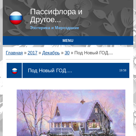
Пассифлора и
Другое...
Эзотерика и Мироздание
MENU
Главная
»
2017
»
Декабрь
»
30
» Под Новый ГОД....
Под Новый ГОД....
19:58