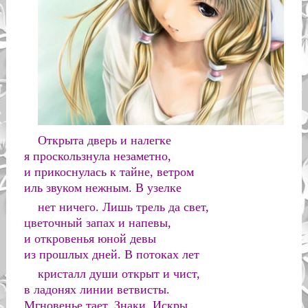
Открыта дверь и налегке
я проскользнула незаметно,
и прикоснулась к тайне, ветром
иль звуком нежным. В узелке
нет ничего. Лишь трель да свет,
цветочный запах и напевы,
и откровенья юной девы
из прошлых дней. В потоках лет
кристалл души открыт и чист,
в ладонях линии ветвисты.
Мгновенье тает. Знаки. Искры.