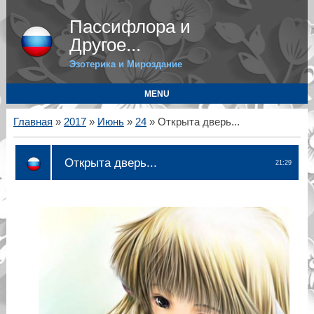
Пассифлора и
Другое...
Эзотерика и Мироздание
MENU
Главная
»
2017
»
Июнь
»
24
» Открыта дверь...
Открыта дверь...
21:29