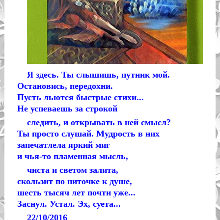
Я здесь. Ты слышишь, путник мой.
Остановись, передохни.
Пусть льются быстрые стихи...
Не успеваешь за строкой
следить, и открывать в ней смысл?
Ты просто слушай. Мудрость в них
запечатлела яркий миг
и чья-то пламенная мысль,
чиста и светом залита,
скользит по ниточке к душе,
шесть тысяч лет почти уже...
Заснул. Устал. Эх, суета...
22/10/2016