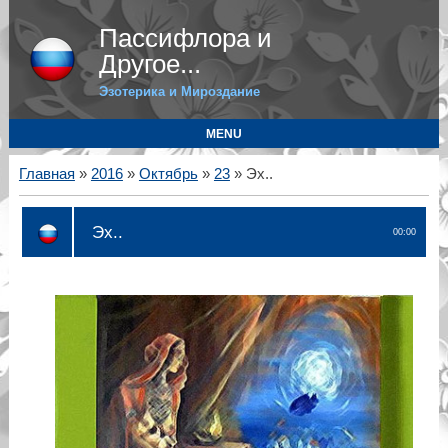
Пассифлора и
Другое...
Эзотерика и Мироздание
MENU
Главная
»
2016
»
Октябрь
»
23
» Эх..
Эх..
00:00