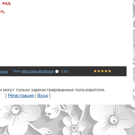
 лад.
е,
Теги
:
мои стихи авторское
apana
5.0
/
2
 могут только зарегистрированные пользователи.
[
Регистрация
|
Вход
]