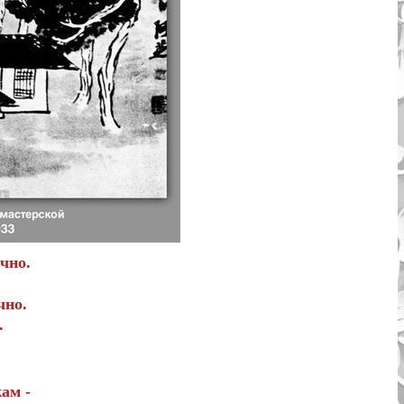
чно.
чно.
.
ам -