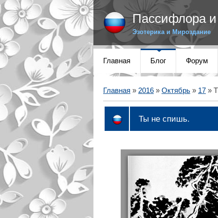
Пассифлора и 
Эзотерика и Мироздание
Главная
Блог
Форум
Главная
»
2016
»
Октябрь
»
17
» Т
Ты не спишь.