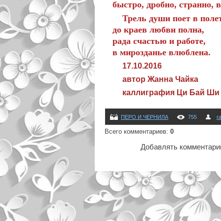
быстро, дробно, странно, в
Трель души поет в полет
до краев любви полна,
рада счастью и работе,
в мирозданье влюблена.
17.10.2016
автор Жанна Чайка
каллиграфия Ци Бай Ши
ПЕРО И ЧЕРНИЛА
755
r
Всего комментариев
:
0
Добавлять комментарии