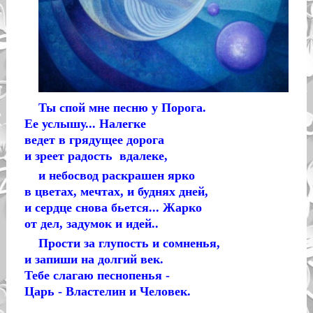
Ты спой мне песню у Порога.
Ее услышу... Налегке
ведет в грядущее дорога
и зреет радость вдалеке,
и небосвод раскрашен ярко
в цветах, мечтах, и буднях дней,
и сердце снова бьется... Жарко
от дел, задумок и идей..
Прости за глупость и сомненья,
и запиши на долгий век.
Тебе слагаю песнопенья -
Царь - Властелин и Человек.