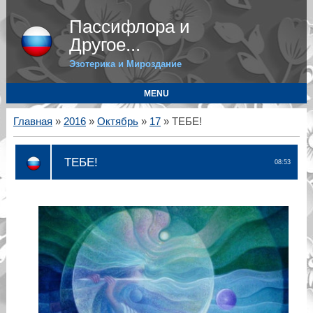
Пассифлора и
Другое...
Эзотерика и Мироздание
MENU
Главная
»
2016
»
Октябрь
»
17
» ТЕБЕ!
ТЕБЕ!
08:53