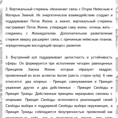
2. Вертикальный стержень обозначает связь с Отцом Небесным и
Матерью Земной. Их энергетическое взаимодействие создает и
поддерживает Поток Жизни, а значит, вертикальный стержень
настраивает Поток Жизни, утверждая саму жизнь: хочешь жить -
соединись с Жизнедателем. Дополнительное разветвление
стержня вверху расширяет связь с причинным небесным планом,
определяющим восходящий процесс развития.
3. Внутренний куб поддерживает целостность и устойчивость
сферы. Он формируется при исполнении четырех равноценных
Принципов Закона Жизни, которые образуют квадрат,
проявленный во всех аспектах бытия (шесть сторон куба). К ним
относятся: два опорных - Принцип самоуважения и Принцип
уважения других и два действенных - Принцип Свободы и
Принцип Троицы. Действенные принципы неразрывно связаны с
опорными: Принцип Свободы исполняется реализацией своей
Свободы выбора и поддержкой Свободы выбора окружающих, а
Принцип Троицы соблюдается безупречностью проявлений как
относительно себя, так и относительно других, при этом