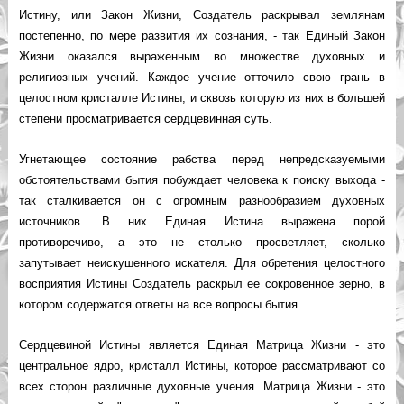
Истину, или Закон Жизни, Создатель раскрывал землянам
постепенно, по мере развития их сознания, - так Единый Закон
Жизни оказался выраженным во множестве духовных и
религиозных учений. Каждое учение отточило свою грань в
целостном кристалле Истины, и сквозь которую из них в большей
степени просматривается сердцевинная суть.
Угнетающее состояние рабства перед непредсказуемыми
обстоятельствами бытия побуждает человека к поиску выхода -
так сталкивается он с огромным разнообразием духовных
источников. В них Единая Истина выражена порой
противоречиво, а это не столько просветляет, сколько
запутывает неискушенного искателя. Для обретения целостного
восприятия Истины Создатель раскрыл ее сокровенное зерно, в
котором содержатся ответы на все вопросы бытия.
Сердцевиной Истины является Единая Матрица Жизни - это
центральное ядро, кристалл Истины, которое рассматривают со
всех сторон различные духовные учения. Матрица Жизни - это