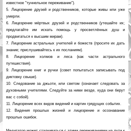
известное "туннельное переживание").
5. Лицезрение друзей и родственников, которые живы или уже
умерли.
6. Лицезрение мёртвых друзей и родственников (утешайте их;
предлагайте им искать помощь у просветлённых душ и
продвигаться к высшим мирам).
7. Лицезрение астральных учителей и божеств (просите их дать
знание; прислушивайтесь к их посланиям).
8. Лицезрение холмов и леса (как части астрального
путешествия).
9. Лицезрение книг и ручки (совет попытаться записывать под
диктовку свыше).
10. Следование за джьоти, или светом (означает следовать за
духовными учителями. Следуйте за ними везде, куда они берут
вас с собой).
11. Лицезрение всех видов видений и картин грядущих событих.
12. Видения прошлых жизней и лицезрение и осознавание
прошлых ошибок.
Медитатор может сталкиваться с этими переживаниями на пути к