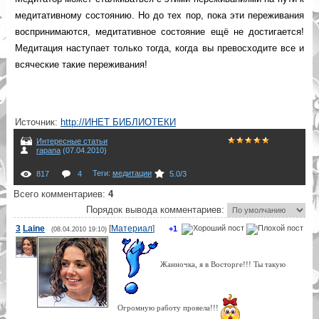
медитативному состоянию. Но до тех пор, пока эти переживания
воспринимаются, медитативное состояние ещё не достигается!
Медитация наступает только тогда, когда вы превосходите все и
всяческие такие переживания!
Источник
:
http://ИНЕТ БИБЛИОТЕКИ
Интересные статьи
rapana
(07.04.2010)
Теги
:
медитации
817
4
5.0
/
3
Всего комментариев
:
4
Порядок вывода комментариев:
3
Laine
[
Материал
]
+1
(08.04.2010 19:10)
Жанночка, я в Восторге!!! Ты такую
Огромную работу провела!!!