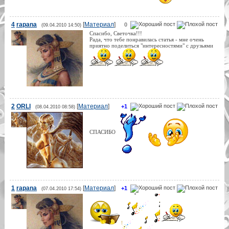
4
rapana
[
Материал
]
0
(09.04.2010 14:50)
Спасибо, Светочка!!!
Рада, что тебе понравилась статья - мне очень
приятно поделиться "интересностями" с друзьями
2
ORLI
[
Материал
]
+1
(08.04.2010 08:58)
СПАСИБО
1
rapana
[
Материал
]
+1
(07.04.2010 17:54)