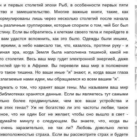
 и первых столетий эпохи Рыб, в особенности первых пяти
ство и замешательство. Многие важные книги, такие, как
формулированы лишь через несколько столетий после начала
сь различные группировки, которые спорили о том, чей Бог был
стину. Если вы обратитесь к клеткам своего тела и перейдете в
 вам удастся вспомнить, как это было. Одежды были иными,
яркими, а небо нависало так, что, казалось, протяни руку - и
иная эра, когда Земля была наполнена тишиной, какой не
го столетия. Весь ваш мир гудит электронной энергией, даже
унглей где-то в Африке. Вы перевели ваш мир в положение
то такое тишина. Но ваши иные "я" знают, и, когда ваши глаза
излагаемые нами идеи, мы обращаемся ко всем вашим "я".
думать о том, что хранят ваши гены. Мы называем ваш мир
 библиотеках хранятся данные. Если вы являетесь тут самыми
ельно более продвинутыми, чем все ваши устройства и
 в этих генах? Уж не богатство ли это частоты любви, такое
ное, что ни один Бог не желает, чтобы оно вышло в свет -
одумайте минуту о следующем. Вы знаете, что, когда вы
о очень заразительно, не так ли? Любовь довольно легко
тивоположностью страха. Если вы рассмотрите страх и будете