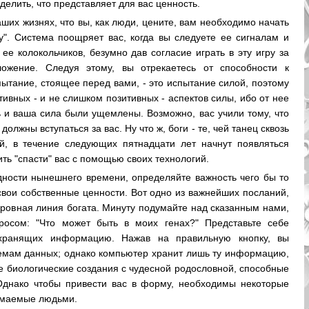
делить, что представляет для вас ценность.
ваших жизнях, что вы, как люди, цените, вам необходимо начать
у". Система поощряет вас, когда вы следуете ее сигналам и
ее колокольчиков, безумно дав согласие играть в эту игру за
ложение. Следуя этому, вы отрекаетесь от способности к
тание, стоящее перед вами, - это испытание силой, поэтому
ивных - и не слишком позитивных - аспектов силы, ибо от нее
ь и ваша сила были ущемлены. Возможно, вас учили тому, что
должны вступаться за вас. Ну что ж, боги - те, чей танец сквозь
ой, в течение следующих пятнадцати лет начнут появляться
ить "спасти" вас с помощью своих технологий.
ности нынешнего времени, определяйте важность чего бы то
свои собственные ценности. Вот одно из важнейших посланий,
 кровная линия богата. Минуту подумайте над сказанным нами,
росом: "Что может быть в моих генах?" Представьте себе
хранящих информацию. Нажав на правильную кнопку, вы
емам данных; однако компьютер хранит лишь ту информацию,
е биологические создания с чудесной родословной, способные
Однако чтобы привести вас в форму, необходимы некоторые
имаемые людьми.