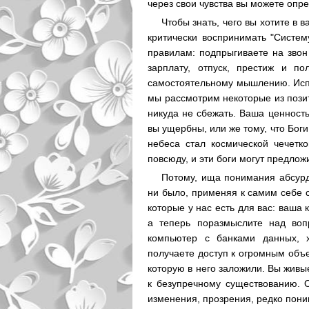
через свои чувства вы можете опре
Чтобы знать, чего вы хотите в 
критически воспринимать "Систем
правилам: подпрыгиваете на звон 
зарплату, отпуск, престиж и по
самостоятельному мышлению. Испы
мы рассмотрим некоторые из позит
никуда не сбежать. Ваша ценност
вы ущербны, или же тому, что Боги 
небеса стал космической чечетк
повсюду, и эти боги могут предлож
Потому, ища понимания абсурд
ни было, применяя к самим себе 
которые у нас есть для вас: ваша
а теперь поразмыслите над воп
компьютер с банками данных, 
получаете доступ к огромным объ
которую в него заложили. Вы живы
к безупречному существованию. 
изменения, прозрения, редко пон