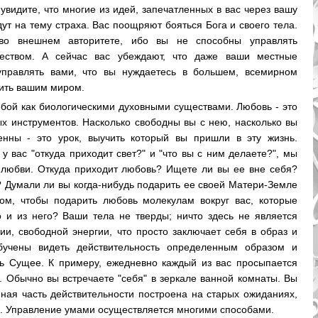
увидите, что многие из идей, запечатленных в вас через вашу
дут на тему страха. Вас поощряют бояться Бога и своего тела.
во внешнем авторитете, ибо вы не способны управлять
еством. А сейчас вас убеждают, что даже ваши местные
управлять вами, что вы нуждаетесь в большем, всемирном
вить вашим миром.
бой как биологическими духовными существами. Любовь - это
х инструментов. Насколько свободны вы с нею, насколько вы
енны - это урок, выучить который вы пришли в эту жизнь.
 вас "откуда приходит свет?" и "что вы с ним делаете?", мы
 любви. Откуда приходит любовь? Ищете ли вы ее вне себя?
? Думали ли вы когда-нибудь подарить ее своей Матери-Земле
м, чтобы подарить любовь молекулам вокруг вас, которые
 и из него? Ваши тела не тверды; ничто здесь не является
ии, свободной энергии, что просто заключает себя в образ и
учены видеть действительность определенным образом и
ь Сущее. К примеру, ежедневно каждый из вас просыпается
. Обычно вы встречаете "себя" в зеркале ванной комнаты. Вы
мная часть действительности построена на старых ожиданиях,
а. Управление умами осуществляется многими способами.