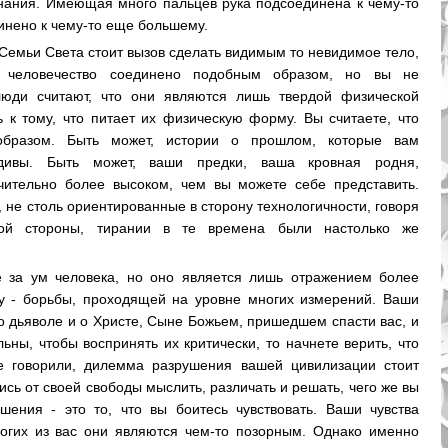
знания. Имеющая много пальцев рука подсоединена к чему-то
динено к чему-то еще большему.
Семьи Света стоит вызов сделать видимым то невидимое тело,
 человечество соединено подобным образом, но вы не
люди считают, что они являются лишь твердой физической
к тому, что питает их физическую форму. Вы считаете, что
бразом. Быть может, истории о прошлом, которые вам
вдивы. Быть может, ваши предки, ваша кровная родня,
чительно более высоком, чем вы можете себе представить.
 не столь ориентированные в сторону технологичности, говоря
гой стороны, тирании в те времена были настолько же
е за ум человека, но оно является лишь отражением более
у - борьбы, проходящей на уровне многих измерений. Ваши
о дьяволе и о Христе, Сыне Божьем, пришедшем спасти вас, и
ьны, чтобы воспринять их критически, то начнете верить, что
е говорили, дилемма разрушения вашей цивилизации стоит
ись от своей свободы мыслить, различать и решать, чего же вы
шения - это то, что вы боитесь чувствовать. Ваши чувства
огих из вас они являются чем-то позорным. Однако именно