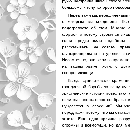
ручку настройки шкалы своего со
большему, к телу, которое подсое
Перед вами как перед членами 
с которым вы соединены. Все
подозреваете об этом. Многие 
формой и потому стремятся лишь 
ваши предки жили подобным о
рассказывали, не совсем пра
функционировали на уровне, зна
Несомненно, они жили во времена,
на вашем языке, хотя, с дру
всепроникающи.
Всегда существовало сражени
грандиозной борьбы за вашу душ
христианские истории повествуют 
если вы недостаточно сообразител
нуждаетесь в "спасении". Мы уж
перед нами потому, что вы отказал
хотите. Еще одна причина разру
огромны и всемогущи, но для мн