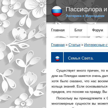
Пассифлора и 
Эзотерика и Мироздание
Главная
Блог
Форум
Главная
»
Статьи
»
Интересные с
Семья Света.
Существует много причин, по 
дом на Плеядах кажется очень дал
хотя было сказано, что нас восем
кольца знаний. Если основываться
предков, это похоже на правду. В
Поскольку вы принадлежите к 
многомерные сущности вы можете