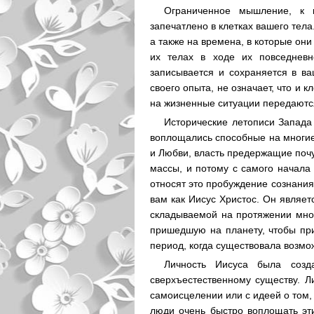
Ограниченное мышление, к 
запечатлено в клетках вашего тела
а также на времена, в которые они 
их телах в ходе их повседневн
записывается и сохраняется в ва
своего опыта, не означает, что и 
на жизненные ситуации передаются
Исторические летописи Запада 
воплощались способные на многие
и Любви, власть предержащие почу
массы, и потому с самого начала
относят это пробуждение сознания
вам как Иисус Христос. Он являет
складываемой на протяжении мног
пришедшую на планету, чтобы при
период, когда существовала возмо
Личность Иисуса была созд
сверхъестественному существу. Л
самоисцелении или с идеей о том, 
люди очень быстро воплощать эт