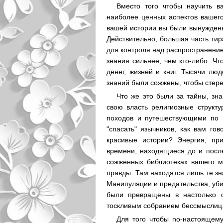
Вместо того чтобы научить в
наиболее ценных аспектов вашего
вашей истории вы были вынуждены
Действительно, большая часть ти
для контроля над распространени
знания сильнее, чем кто-либо. Чт
денег, жизней и книг. Тысячи лю
знаний были сожжены, чтобы стере
Что же это были за тайны, зн
свою власть религиозные структ
походов и путешествующими по 
"спасать" язычников, как вам г
красивые истории? Энергия, пр
времени, находящиеся до и после
сожженных библиотеках вашего м
правды. Там находятся лишь те з
Манипуляции и предательства, уб
были превращены в настолько с
тоскливым собранием бессмыслиц
Для того чтобы no-настоящему 