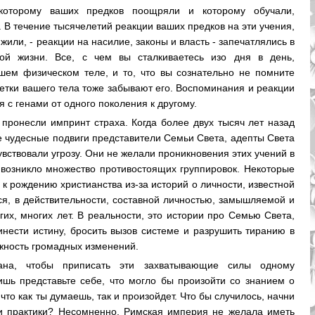
которому ваших предков поощряли и которому обучали,
. В течение тысячелетий реакции ваших предков на эти учения,
жили, - реакции на насилие, законы и власть - запечатлялись в
ой жизни. Все, с чем вы сталкиваетесь изо дня в день,
шем физическом теле, и то, что вы сознательно не помните
клетки вашего тела тоже забывают его. Воспоминания и реакции
 с генами от одного поколения к другому.
пронесли импринт страха. Когда более двух тысяч лет назад
 чудесные подвиги представители Семьи Света, адепты Света
вствовали угрозу. Они не желали проникновения этих учений в
 возникло множество противостоящих группировок. Некоторые
 к рождению христианства из-за историй о личности, известной
ся, в действительности, составной личностью, замышляемой и
их, многих лет. В реальности, это истории про Семью Света,
нести истину, бросить вызов системе и разрушить тиранию в
жность громадных изменений.
ана, чтобы приписать эти захватывающие силы одному
ишь представьте себе, что могло бы произойти со знанием о
что как ты думаешь, так и произойдет. Что бы случилось, начни
и практики? Несомненно, Римская империя не желала иметь