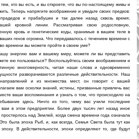
 тем, кто вы есть, и вы откроете, что вы по-настоящему живы и
 жить. Теперь напрягите воображение и увидьте своих предков:
 прадедов и прабабушек и так далее назад сквозь время;
вашей кровной линии. Рассматривая свою родословную,
енную кровь и генетические коды, хранимые в вашем теле в
 ваших генов огромна. Что передавалось с течением времени с
во времени вы можете пройти в своем уме?
ашу энергию вам и вашему миру, можете ли вы представить
можете ею пользоваться? Воспользуйтесь своим воображением и
стинную многомерность, читая наши слова и одновременно
сущности разворачиваются различные действительности. Наш
 направлений и из множества мест, он говорит с вашей
агаем вам осколки знаний, истины, призванные привлечь вас
вместе ваши воспоминания и узнать о том, что происходило на
бывание здесь. Ничто из того, чему вас учили последние
т вам в этом предприятии. Более двух тысяч лет назад иное
 простерлось над Землей, когда смена времени года означала
 Это была эпоха Рыб, и, как всегда, Семья Света была тут как
 эпоху. В действительности, эпохи определяют то, где будут