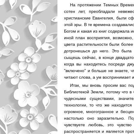
На протяжении Темных Времен
сотен лет, преобладали невеже
христианские Евангелия, были с
этой эры. В те времена создавали
Богом и какая из книг содержала и
иной план восприятия, возможно,
цвета растительности были более 
дотронешься до него. Это была 
сыщешь сейчас, в конце двадцато
когда вы находитесь посреди дж
"включено" и больше не знаете, ч
читают слова, а ум воспринимает 
Итак, мы вновь просим вас по
Библиотекой Земли, потому что в
чудесными существами, значит
технологии, то что же находится
огромное, многогранное и бесцен
настолько оно заразительно. П
чувствуете любовь, это чувств
распространяется и является про