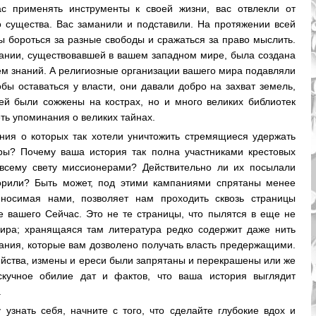
ас применять инструменты к своей жизни, вас отвлекли от
 существа. Вас заманили и подставили. На протяжении всей
 бороться за разные свободы и сражаться за право мыслить.
рании, существовавшей в вашем западном мире, была создана
ем знаний. А религиозные организации вашего мира подавляли
обы оставаться у власти, они давали добро на захват земель,
дей были сожжены на кострах, но и много великих библиотек
ть упоминания о великих тайнах.
ания о которых так хотели уничтожить стремящиеся удержать
уры? Почему ваша история так полна участниками крестовых
всему свету миссионерами? Действительно ли их посылали
оворили? Быть может, под этими кампаниями спрятаны менее
иносимая нами, позволяет нам проходить сквозь страницы
 вашего Сейчас. Это не те страницы, что пылятся в еще не
ира; хранящаяся там литература редко содержит даже нить
нания, которые вам дозволено получать власть предержащими.
ийства, измены и ереси были запрятаны и перекрашены или же
кучное обилие дат и фактов, что ваша история выглядит
.
узнать себя, начните с того, что сделайте глубокие вдох и