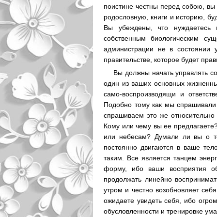
поистине честны перед собою, вы 
родословную, книги и историю, бу
Вы убеждены, что нуждаетесь 
собственным биологическим сущ
администрации не в состоянии 
правительстве, которое будет пра
Вы должны начать управлять со
один из ваших основных жизненны
само-воспроизводящи и ответств
Подобно тому как мы спрашивали у
спрашиваем это же относительно
Кому или чему вы ее предлагаете
или небесам? Думали ли вы о то
постоянно двигаются в ваше тело
таким. Все является танцем энерг
форму, ибо ваши восприятия об
продолжать линейно воспринимат
утром и честно возобновляет себя
ожидаете увидеть себя, ибо огро
обусловленности и тренировке ум