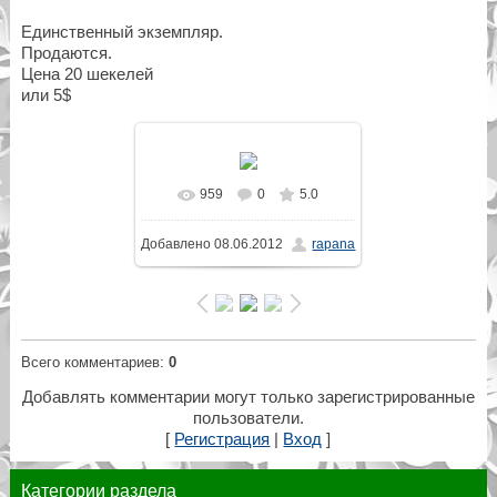
Единственный экземпляр.
Продаются.
Цена 20 шекелей
или 5$
959
0
5.0
В реальном размере
Добавлено
08.06.2012
rapana
1200x1600
/ 304.8Kb
Всего комментариев
:
0
Добавлять комментарии могут только зарегистрированные
пользователи.
[
Регистрация
|
Вход
]
Категории раздела