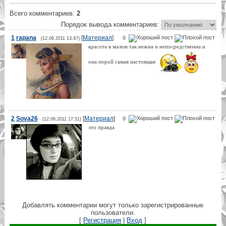
Всего комментариев
:
2
Порядок вывода комментариев:
1
rapana
[
Материал
]
0
(12.06.2011 13:47)
красота в малом так нежна и непосредственна и
она порой самая настоящая
2
Sova26
[
Материал
]
0
(12.06.2011 17:51)
это правда
Добавлять комментарии могут только зарегистрированные
пользователи.
[
Регистрация
|
Вход
]