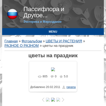
Пассифлора и
Другое...
Эзотерика и Мироздание
MENU
Главная
»
Фотоальбом
»
ЦВЕТЫ И РАСТЕНИЯ
»
РАЗНОЕ О РАЗНОМ
» цветы на праздник
цветы на праздник
805
0
5.0
В реальном размере
Добавлено
20.02.2011
rapana
1600x1200
/ 206.3Kb