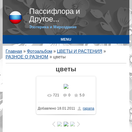
Пассифлора и
Другое...
Эзотерика и Мироздание
MENU
Главная
»
Фотоальбом
»
ЦВЕТЫ И РАСТЕНИЯ
»
РАЗНОЕ О РАЗНОМ
» цветы
цветы
721
0
5.0
В реальном размере
Добавлено
18.01.2011
rapana
1280x1024
/ 243.6Kb