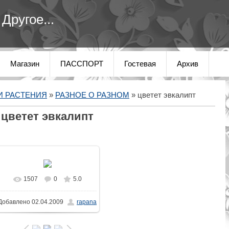
Другое...
Магазин
ПАССПОРТ
Гостевая
Архив
И РАСТЕНИЯ
»
РАЗНОЕ О РАЗНОМ
» цветет эвкалипт
цветет эвкалипт
1507
0
5.0
В реальном размере
Добавлено
02.04.2009
rapana
1280x1024
/ 567.0Kb