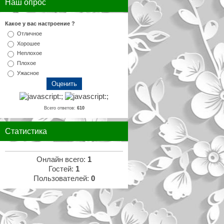
Наш опрос
Какое у вас настроение ?
Отличное
Хорошее
Неплохое
Плохое
Ужасное
Всего ответов:
610
Статистика
Онлайн всего:
1
Гостей:
1
Пользователей:
0