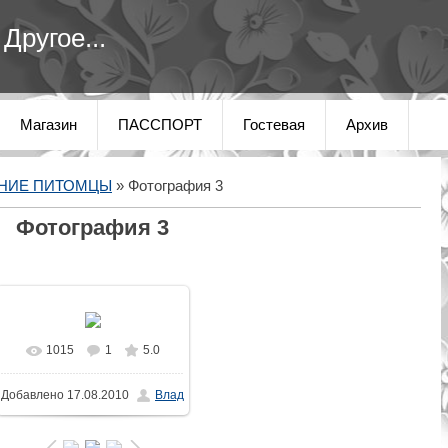
Другое...
Магазин
ПАССПОРТ
Гостевая
Архив
НИЕ ПИТОМЦЫ
» Фотография 3
Фотография 3
1015
1
5.0
В реальном размере
Добавлено
17.08.2010
Влад
1600x1200
/ 226.7Kb